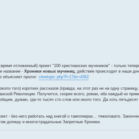
время отложенный) проект "100 христианских мучеников" - только тепер
ее название -
Хроники новых мучениц
; действие происходит в наши дн
е объясняет пролог:
viewtopic.php?f=17&t=4362
 около того) коротких рассказов (правда, на этот раз не на одну страницу,
анской Революции. Получится, скорее всего, роман, ибо каждый из прим
 общем, думаю, где-то тысяч сто слов или около того. Да хоть пятьдесят 
кт - без него работать над книгой о тамплиерах... тяжеловато. Закончен
потом допишу и многострадальные Запретные Хроники.