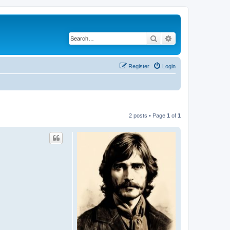
Search
Advanced search
Register
Login
2 posts • Page
1
of
1