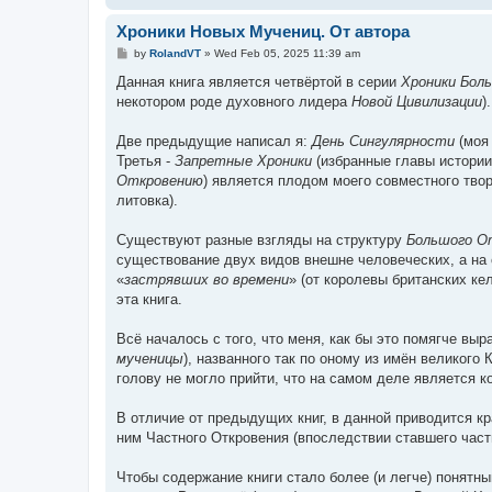
Хроники Новых Мучениц. От автора
P
by
RolandVT
»
Wed Feb 05, 2025 11:39 am
o
s
Данная книга является четвёртой в серии
Хроники Бол
t
некотором роде духовного лидера
Новой Цивилизации
).
Две предыдущие написал я:
День Сингулярности
(моя 
Третья -
Запретные Хроники
(избранные главы истори
Откровению
) является плодом моего совместного тво
литовка).
Существуют разные взгляды на структуру
Большого О
существование двух видов внешне человеческих, а на
«
застрявших во времени
» (от королевы британских ке
эта книга.
Всё началось с того, что меня, как бы это помягче в
мученицы
), названного так по оному из имён великого
голову не могло прийти, что на самом деле является к
В отличие от предыдущих книг, в данной приводится кр
ним Частного Откровения (впоследствии ставшего час
Чтобы содержание книги стало более (и легче) понятны