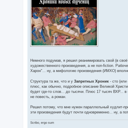
Немного подумав, я решил реанимировать свой (в своё 
художественного произведения, а не non-fiction. Рабоч
Харон"... ну, а мифологию произведения (ИМХО) вполн
Структура та же, что и у
Запретных Хроник
- сто (или
плюс, как обычно, подробное описание Великой Христи
будет где-то слов... до тысячи. Плюс 17 тысяч ВХР... в
не повесть, а роман.
Решил потому, что мне нужен параллельный худлит-прое
эти произведения будут почти одновременно... ну, а 
Scribo, ergo sum