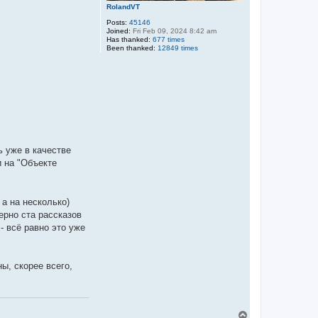
RolandVT
Posts:
45146
Joined:
Fri Feb 09, 2024 8:42 am
Has thanked:
677 times
Been thanked:
12849 times
ь уже в качестве
и на "Объекте
 а на несколько)
ерно ста рассказов
- всё равно это уже
ы, скорее всего,
T