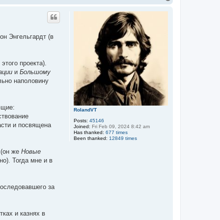
o
p
он Энгельгардт (в
этого проекта).
ации
и
Большому
льно наполовину
ющие:
RolandVT
ствование
Posts:
45146
асти и посвящена
Joined:
Fri Feb 09, 2024 8:42 am
Has thanked:
677 times
Been thanked:
12849 times
(он же
Новые
о). Тогда мне и в
 последовавшего за
тках и казнях в