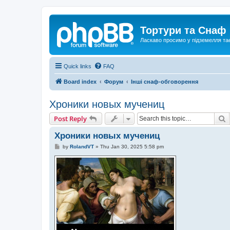
Тортури та Снаф
Ласкаво просимо у підземелля та
Quick links
FAQ
Board index
Форум
Інші снаф-обговорення
Хроники новых мучениц
S
Post Reply
Хроники новых мучениц
P
by
RolandVT
»
Thu Jan 30, 2025 5:58 pm
o
s
t