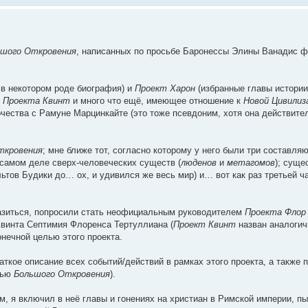
ьшого Откровения
, написанных по просьбе Баронессы Элины Ванадис ф
в некотором роде биография) и
Проект Харон
(избранные главы истории 
и
Проекта Квинт
и много что ещё, имеющее отношение к
Новой Цивилиз
рчества с Рамуне Марцинкайте (это тоже псевдоним, хотя она действите
ткровения
; мне ближе тот, согласно которому у него были три составля
 самом деле сверх-человеческих существ (
люденов
и
метагомов
); суще
льтов Будики до… ох, и удивился же весь мир) и… вот как раз третьей ч
ыразиться, попросили стать неофициальным руководителем
Проекта Флор
 Квинта Септимия Флоренса Тертуллиана (
Проект Квинт
назван аналогичн
онечной целью этого проекта.
аткое описание всех событий/действий в рамках этого проекта, а также
тью
Большого Откровения
).
м, я включил в неё главы и гонениях на христиан в Римской империи, пы