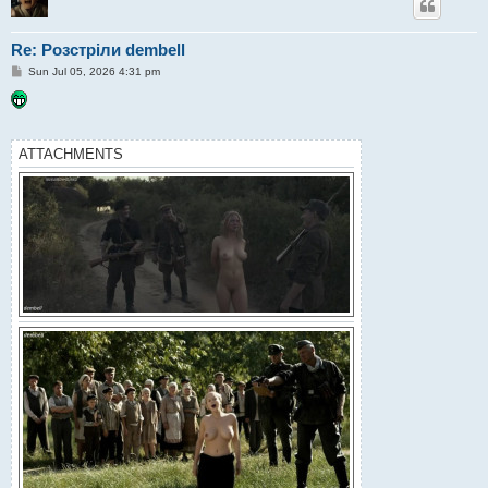
Re: Розстріли dembell
P
Sun Jul 05, 2026 4:31 pm
o
s
t
ATTACHMENTS