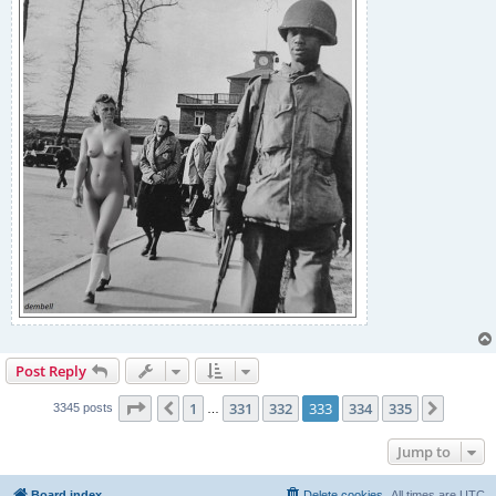
Post Reply
Page
333
of
335
1
331
332
333
334
335
Previous
Next
3345 posts
…
Jump to
Board index
Delete cookies
All times are
UTC