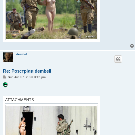
dembel
Re: Розстріли dembell
P
Sun Jun 07, 2026 3:15 pm
o
s
t
ATTACHMENTS