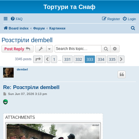
Тортури та Снаф
FAQ
Register
Login
S
Board index
Форум
Картинки
e
Розстріли dembell
a
Search
Advanced s
Post Reply
r
c
Page
333
of
335
1
331
332
333
334
335
Previous
Next
3345 posts
…
h
dembel
Re: Розстріли dembell
P
Sun Jun 07, 2026 3:13 pm
o
s
t
ATTACHMENTS