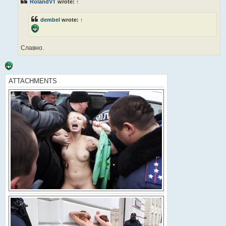
RolandVT
wrote:
↑
dembel
wrote:
↑
Славно.
ATTACHMENTS