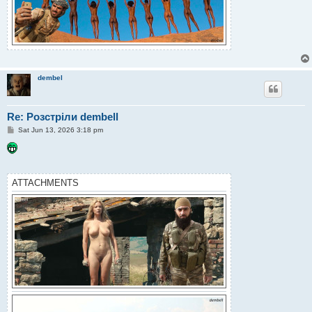
dembel
Re: Розстріли dembell
P
Sat Jun 13, 2026 3:18 pm
o
s
t
ATTACHMENTS