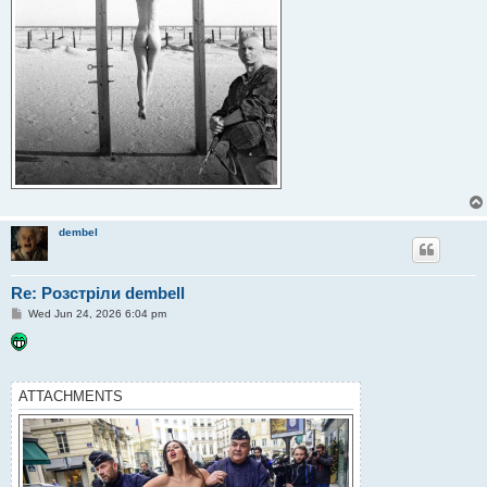
dembel
Re: Розстріли dembell
P
Wed Jun 24, 2026 6:04 pm
o
s
t
ATTACHMENTS