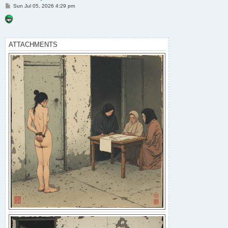
P
Sun Jul 05, 2026 4:29 pm
o
s
t
ATTACHMENTS