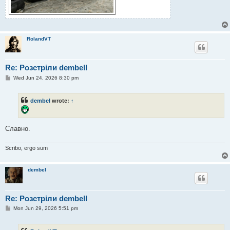
RolandVT
Re: Розстріли dembell
P
Wed Jun 24, 2026 8:30 pm
o
s
t
dembel
wrote:
↑
Славно.
Scribo, ergo sum
dembel
Re: Розстріли dembell
P
Mon Jun 29, 2026 5:51 pm
o
s
t