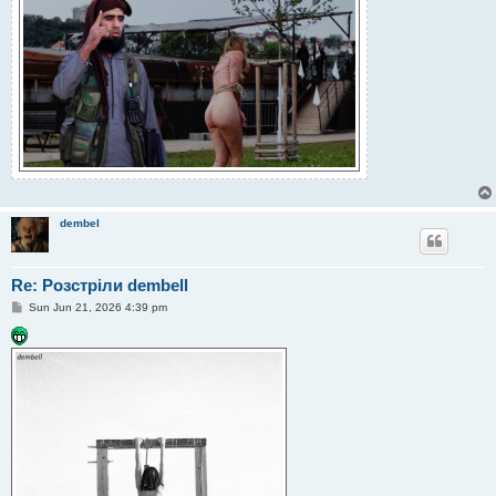
dembel
Re: Розстріли dembell
P
Sun Jun 21, 2026 4:39 pm
o
s
t