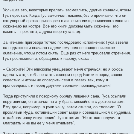
Услышав это, некоторые прелаты засмеялись, другие кричали, чтобы
Гус перестал. Когда Гус замолчал, наконец было прочитано, что он
как упорный еретик приговорен к лишению священнического сана и к
сожжению на костре. Все его книги должны быть сожжены, его
память – проклята, а душа ввергнута в ад.
За чтением приговора тотчас последовало исполнение: Гуса взвели
на подмостки и сначала надели ему полное священническое
облачение, чтобы потом снять. Еще раз от него требовали отречения.
Гус прослезился и, обращаясь к народу, сказал:
– Смотрите! Эти епископы увещевают меня отречься; но я боюсь
сделать это, чтобы не стать лжецом перед Богом и перед своею
совестью и чтобы не опозорить себя в глазах тех, кому я
проповедовал, и перед другими верными проповедниками!
Тогда приступили к позорному обряду лишения сана. Гуса осыпали
поруганиями, он отвечал на эту брань спокойно и с достоинством.
Ему дали, например, в руки чашу, затем отняли, со словами: “О
проклятый Иуда, оставивший совет мира и совещавшийся с иудеями,
отдай нам чашу искупления”. Гус ответил: “Не от вас получил я
благодать и не вы ее у меня отнимете”.
Затем сорвали с Гуса облачение, испортили ему тонзуру и на голову