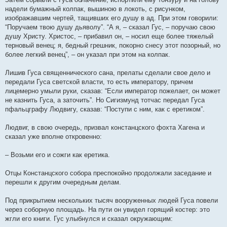
надели бумажный колпак, вышиною в локоть, с рисунком,
изображавшим чертей, тащивших его душу в ад. При этом говорили:
“Поручаем твою душу дьяволу”. “А я, – сказал Гус, – поручаю свою
душу Христу. Христос, – прибавил он, – носил еще более тяжелый
терновый венец; я, бедный грешник, покорно снесу этот позорный, но
более легкий венец”, – он указал при этом на колпак.
Лишив Гуса священнического сана, прелаты сделали свое дело и
передали Гуса светской власти, то есть императору, причем
лицемерно умыли руки, сказав: “Если император пожелает, он может
не казнить Гуса, а заточить”. Но Сигизмунд тотчас передал Гуса
пфальцграфу Людвигу, сказав: “Поступи с ним, как с еретиком”.
Людвиг, в свою очередь, призвал констанцского фохта Хагена и
сказал уже вполне откровенно:
– Возьми его и сожги как еретика.
Отцы Констанцского собора преспокойно продолжали заседание и
перешли к другим очередным делам.
Под прикрытием нескольких тысяч вооруженных людей Гуса повели
через соборную площадь. На пути он увидел горящий костер: это
жгли его книги. Гус улыбнулся и сказал окружающим: