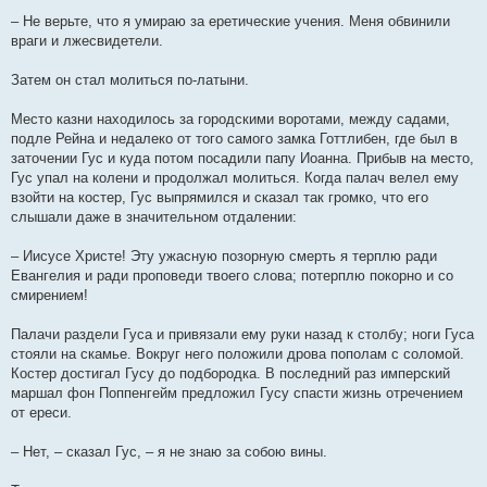
– Не верьте, что я умираю за еретические учения. Меня обвинили
враги и лжесвидетели.
Затем он стал молиться по-латыни.
Место казни находилось за городскими воротами, между садами,
подле Рейна и недалеко от того самого замка Готтлибен, где был в
заточении Гус и куда потом посадили папу Иоанна. Прибыв на место,
Гус упал на колени и продолжал молиться. Когда палач велел ему
взойти на костер, Гус выпрямился и сказал так громко, что его
слышали даже в значительном отдалении:
– Иисусе Христе! Эту ужасную позорную смерть я терплю ради
Евангелия и ради проповеди твоего слова; потерплю покорно и со
смирением!
Палачи раздели Гуса и привязали ему руки назад к столбу; ноги Гуса
стояли на скамье. Вокруг него положили дрова пополам с соломой.
Костер достигал Гусу до подбородка. В последний раз имперский
маршал фон Поппенгейм предложил Гусу спасти жизнь отречением
от ереси.
– Нет, – сказал Гус, – я не знаю за собою вины.