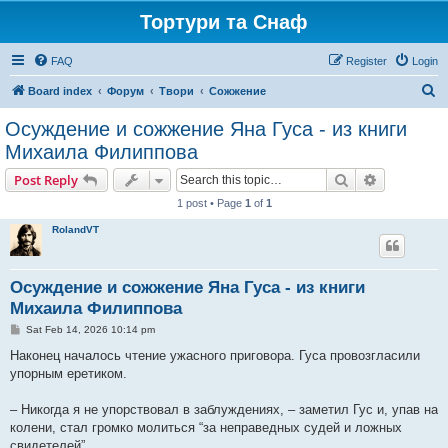
Тортури та Снаф
FAQ
Register
Login
S
Board index
Форум
Твори
Сожжение
e
Осуждение и сожжение Яна Гуса - из книги
a
Михаила Филиппова
r
Search
Advanced s
Post Reply
c
1 post • Page
1
of
1
h
RolandVT
Осуждение и сожжение Яна Гуса - из книги
Михаила Филиппова
P
Sat Feb 14, 2026 10:14 pm
o
s
Наконец началось чтение ужасного приговора. Гуса провозгласили
t
упорным еретиком.
– Никогда я не упорствовал в заблуждениях, – заметил Гус и, упав на
колени, стал громко молиться “за неправедных судей и ложных
свидетелей”.