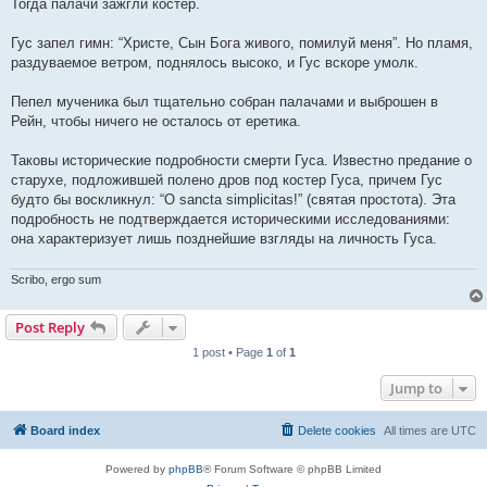
Тогда палачи зажгли костер.
Гус запел гимн: “Христе, Сын Бога живого, помилуй меня”. Но пламя,
раздуваемое ветром, поднялось высоко, и Гус вскоре умолк.
Пепел мученика был тщательно собран палачами и выброшен в
Рейн, чтобы ничего не осталось от еретика.
Таковы исторические подробности смерти Гуса. Известно предание о
старухе, подложившей полено дров под костер Гуса, причем Гус
будто бы воскликнул: “О sancta simplicitas!” (святая простота). Эта
подробность не подтверждается историческими исследованиями:
она характеризует лишь позднейшие взгляды на личность Гуса.
Scribo, ergo sum
Post Reply
1 post • Page
1
of
1
Jump to
Board index
Delete cookies
All times are
UTC
Powered by
phpBB
® Forum Software © phpBB Limited