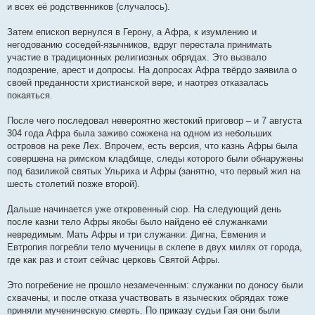
и всех её родственников (случалось).
Затем епископ вернулся в Герону, а Афра, к изумлению и
негодованию соседей-язычников, вдруг перестала принимать
участие в традиционных религиозных обрядах. Это вызвало
подозрение, арест и допросы. На допросах Афра твёрдо заявила о
своей преданности христианской вере, и наотрез отказалась
покаяться.
После чего последовал невероятно жестокий приговор – и 7 августа
304 года Афра была заживо сожжена на одном из небольших
островов на реке Лех. Впрочем, есть версия, что казнь Афры была
совершена на римском кладбище, следы которого были обнаружены
под базиликой святых Ульриха и Афры (занятно, что первый жил на
шесть столетий позже второй).
Дальше начинается уже откровенный сюр. На следующий день
после казни тело Афры якобы было найдено её служанками
невредимым. Мать Афры и три служанки: Дигна, Евмения и
Евтропия погребли тело мученицы в склепе в двух милях от города,
где как раз и стоит сейчас церковь Святой Афры.
Это погребение не прошло незамеченным: служанки по доносу были
схвачены, и после отказа участвовать в языческих обрядах тоже
приняли мученическую смерть. По приказу судьи Гая они были