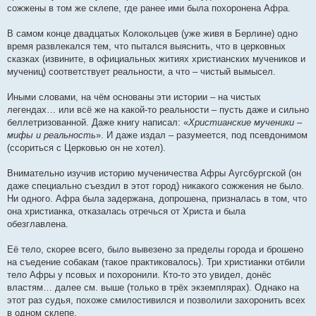
сожжены в том же склепе, где ранее ими была похоронена Афра.
В самом конце двадцатых Колокольцев (уже живя в Берлине) одно
время развлекался тем, что пытался выяснить, что в церковных
сказках (извините, в официальных житиях христианских мучеников и
мучениц) соответствует реальности, а что – чистый вымысел.
Иными словами, на чём основаны эти истории – на чистых
легендах… или всё же на какой-то реальности – пусть даже и сильно
беллетризованной. Даже книгу написал: «
Христианские мученики –
мифы и реальность
». И даже издал – разумеется, под псевдонимом
(ссориться с Церковью он не хотел).
Внимательно изучив историю мученичества Афры Аугсбургской (он
даже специально съездил в этот город) никакого сожжения не было.
Ни одного. Афра была задержана, допрошена, призналась в том, что
она христианка, отказалась отречься от Христа и была
обезглавлена.
Её тело, скорее всего, было вывезено за пределы города и брошено
на съедение собакам (такое практиковалось). Три христианки отбили
тело Афры у псовых и похоронили. Кто-то это увидел, донёс
властям… далее см. выше (только в трёх экземплярах). Однако на
этот раз судья, похоже смилостивился и позволили захоронить всех
в одном склепе.