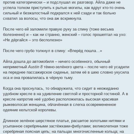
против категорически – и подслушал их разговор. Айла даже не
успела толком приступить к рытью могилы, как вдруг кто-то очень
сильный и безжалостный подкрался к ней сзади и так больно
схватил за волосы, что она аж вскрикнула.
После чего ей заломили правую руку за спину (тоже весьма
болезненно) и – как ни странно, женский – голос прошептал на ухо:
«Не дёргайся – это бесполезно»
После чего грубо толкнул в спину: «Вперёд пошла…»
Айла дошла до автомобиля – ничего особенного, обычный
неприметный
Austin 8
тёмно-зелёного цвета – после чего её усадили
на переднее пассажирское сиденье, затем её в шею словно укусила
оса и она провалилась в чёрную тьму.
Когда она проснулась, то обнаружила, что сидит в неожиданно
удобном кресле в на удивление светлой и просторной гостиной. А в
кресле напротив неё удобно расположилась высокая красивая
рыжеволосая женщина, облачённая в слегка осовремененное
одеяние кельтской королевы.
Длинное зелёное шерстяное платье, расшитое золотыми нитями и
усыпанное серебряными застёжками-фибулами; великолепная тоже
серебряная поясная цепь; на пальцах многочисленные кольца; на