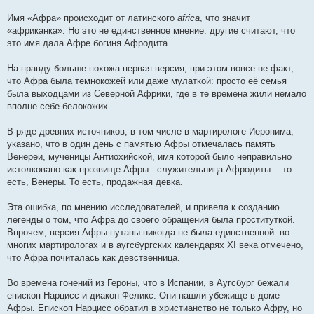
Имя «Афра» происходит от латинского
africa
, что значит
«африканка». Но это не единственное мнение: другие считают, что
это имя дала Афре богиня Афродита.
На правду больше похожа первая версия; при этом вовсе не факт,
что Афра была темнокожей или даже мулаткой: просто её семья
была выходцами из Северной Африки, где в те времена жили немало
вполне себе белокожих.
В ряде древних источников, в том числе в мартирологе Иеронима,
указано, что в один день с памятью Афры отмечалась память
Венереи, мученицы Антиохийской, имя которой было неправильно
истолковано как прозвище Афры - служительница Афродиты… то
есть, Венеры. То есть, продажная девка.
Эта ошибка, по мнению исследователей, и привела к созданию
легенды о том, что Афра до своего обращения была проституткой.
Впрочем, версия Афры-путаны никогда не была единственной: во
многих мартирологах и в аугсбургских календарях XI века отмечено,
что Афра почиталась как девственница.
Во времена гонений из Героны, что в Испании, в Аугсбург бежали
епископ Нарцисс и диакон Феликс. Они нашли убежище в доме
Афры. Епископ Нарцисс обратил в христианство не только Афру, но