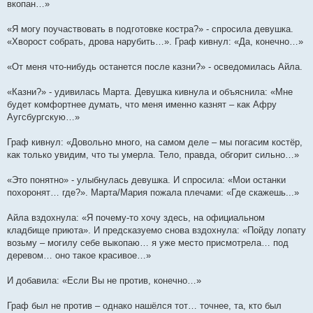
вкопан…»
«Я могу поучаствовать в подготовке костра?» - спросила девушка.
«Хворост собрать, дрова нарубить…». Граф кивнул: «Да, конечно…»
«От меня что-нибудь останется после казни?» - осведомилась Айла.
«Казни?» - удивилась Марта. Девушка кивнула и объяснила: «Мне
будет комфортнее думать, что меня именно казнят – как Афру
Аугсбургскую…»
Граф кивнул: «Довольно много, на самом деле – мы погасим костёр,
как только увидим, что ты умерла. Тело, правда, обгорит сильно…»
«Это понятно» - улыбнулась девушка. И спросила: «Мои останки
похоронят… где?». Марта/Мария пожала плечами: «Где скажешь...»
Айла вздохнула: «Я почему-то хочу здесь, на официальном
кладбище приюта». И предсказуемо снова вздохнула: «Пойду лопату
возьму – могилу себе выкопаю… я уже место присмотрела… под
деревом… оно такое красивое…»
И добавила: «Если Вы не против, конечно…»
Граф был не против – однако нашёлся тот… точнее, та, кто был