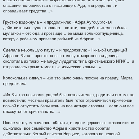
спасение человечества от настоящего Ада, и определяет, и
оправдывает средства…»
Грустно вздохнула – и продолжила: «Афра Аугсбургская
действительно существовала… кстати, она действительно была
мулаткой – отсюда и прозвище… её мама вольноотпущенница,
которую ребёнком привезли рабыней из Африки…»
Сделала небольшую паузу – и продолжила: «Никакой блудницей
Афра не была – просто на всю голову отмороженная девица
сколотила из таких же банду луддиток типа христианского ИГИЛ… и
отправилась громить местные языческие храмы…»
Колокольцев кивнул – ибо это было очень похоже на правду. Марта
продолжала:
«Их быстро повязали; ущерб был незначителен; родители его тут же
возместили; местный правитель был готов ограничиться примерной
поркой и отпустить барышень на все четыре стороны… если они все
откажутся от христианства…»
После чего усмехнулась: «Кстати, в одном церковные сказочники не
ошиблись: всё семейство Афры в христианство обратил
действительно беглый епископ Нарцисс, которого по неясной