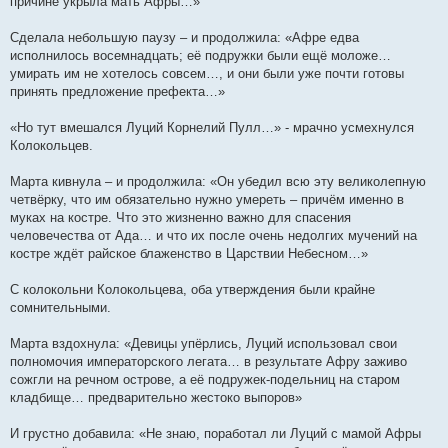
причине укрыла мать Афры…»
Сделала небольшую паузу – и продолжила: «Афре едва
исполнилось восемнадцать; её подружки были ещё моложе…
умирать им не хотелось совсем…, и они были уже почти готовы
принять предложение префекта…»
«Но тут вмешался Луций Корнелий Пулл…» - мрачно усмехнулся
Колокольцев.
Марта кивнула – и продолжила: «Он убедил всю эту великолепную
четвёрку, что им обязательно нужно умереть – причём именно в
муках на костре. Что это жизненно важно для спасения
человечества от Ада… и что их после очень недолгих мучений на
костре ждёт райское блаженство в Царствии Небесном…»
С колокольни Колокольцева, оба утверждения были крайне
сомнительными.
Марта вздохнула: «Девицы упёрлись, Луций использовал свои
полномочия императорского легата… в результате Афру заживо
сожгли на речном острове, а её подружек-подельниц на старом
кладбище… предварительно жестоко выпоров»
И грустно добавила: «Не знаю, поработал ли Луций с мамой Афры