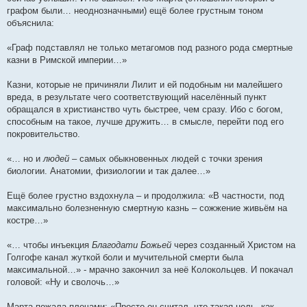
графом были… неоднозначными) ещё более грустным тоном
объяснила:
«Граф подставлял не только метагомов под разного рода смертные
казни в Римской империи…»
Казни, которые не причиняли Лилит и ей подобным ни малейшего
вреда, в результате чего соответствующий населённый пункт
обращался в христианство чуть быстрее, чем сразу. Ибо с богом,
способным на такое, лучше дружить… в смысле, перейти под его
покровительство.
«… но и
людей
– самых обыкновенных людей с точки зрения
биологии. Анатомии, физиологии и так далее…»
Ещё более грустно вздохнула – и продолжила: «В частности, под
максимально болезненную смертную казнь – сожжение живьём на
костре…»
«… чтобы инъекция
Благодати Божьей
через созданный Христом на
Голгофе канал жуткой боли и мучительной смерти была
максимальной…» - мрачно закончил за неё Колокольцев. И покачал
головой: «Ну и сволочь…»
Марта пожала плечами: «Просто он считал, что такая цель, как