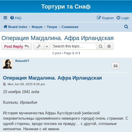
Тортури та Снаф
FAQ
Register
Login
S
Board index
Форум
Твори
Сожжение
e
Операция Магдалина. Афра Ирландская
a
Search
Advanced s
Post Reply
r
1 post • Page
1
of
1
c
RolandVT
h
Операция Магдалина. Афра Ирландская
P
Mon Jun 09, 2025 8:26 pm
o
s
15 ноября 1941 года
t
Киллили, Ирландия
История мученичества Афры Аугсбургской (небесной
покровительницы одноимённого немецкого города) очень странная. С
одной стороны, вроде похожа на правду… с другой, сплошные
непонятки. Начиная с её имени.