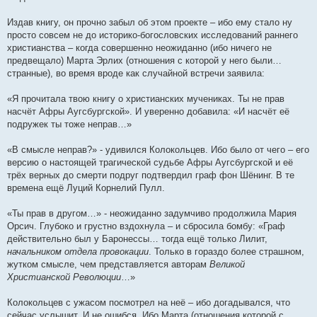
Издав книгу, он прочно забыл об этом проекте – ибо ему стало ну
просто совсем не до историко-богословских исследований раннего
христианства – когда совершенно неожиданно (ибо ничего не
предвещало) Марта Эрлих (отношения с которой у него были…
странные), во время вроде как случайной встречи заявила:
«Я прочитала твою книгу о христианских мучениках. Ты не прав
насчёт Афры Аугсбургской». И уверенно добавила: «И насчёт её
подружек ты тоже неправ…»
«В смысле неправ?» - удивился Колокольцев. Ибо было от чего – его
версию о настоящей трагической судьбе Афры Аугсбургской и её
трёх верных до смерти подруг подтвердил граф фон Шёнинг. В те
времена ещё Луций Корнелий Пулл.
«Ты прав в другом…» - неожиданно задумчиво продолжила Мария
Орсич. Глубоко и грустно вздохнула – и сбросила бомбу: «Граф
действительно был у Баронессы… тогда ещё только Лилит,
начальником отдела провокации
. Только в гораздо более страшном,
жутком смысле, чем представляется авторам
Великой
Христианской Революции
…»
Колокольцев с ужасом посмотрел на неё – ибо догадывался, что
сейчас услышит. И не ошибся. Ибо Марта (отношения которой с