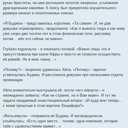
руках браслеты; на шее роскошное золотое ожерелье, усыпанное
драгоценными камнями. К поясу был прикреплён внушительного
размера кинжал в позолоченных ножнах.
«Я Будика» - представилась королева. «Та самая». И, не дав
девушке отреагировать, продолжила: «Как я выжила тогда и как живу
уже скоро две тысячи лет в этом физическом теле, расскажу
потом… ибо это сейчас не важно»
Глубоко вздохнула – и покачала головой: «Важно лишь что я
присутствовала при казни Афры и просто не позволю осуществить
её римейк. Не в мою смену…»
«Почему?» - искренне удивилась Айла. «Потому» - мрачно
усмехнулась Будика. И рассказала девушке про начальника отдела
провокации.
Айла внимательно выслушала её, после чего кивнула – и
неожиданно заявила: «Как ни странно, но я Вам верю». И тут же
задала ожидаемый экзистенциальный вопрос: «И куда мне теперь…
с моим прошлым в этом вертепе Люцифера?»
«Вельзевула» - поправила её Будика. И заговорщически
улыбнулась: «Есть одно место… точнее, одна компания, которая
тебя с удовольствием примет…»