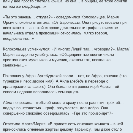
или у неё просто слетела крыша, но она… в общем, её тоже сожгли
на том же кладбище…»
«Ты это знаешь… откуда?» - осведомился Колокольцев. Мария
Орсич спокойно ответила: «От Баронессы. Она присутствовала при
всех казнях… а к этой стороне деятельности графа в качестве
начальника отдела провокации относилась, мягко говоря,
неоднозначно…»
Колокольцев усмехнулся: «И многих Луций так… уговорил?». Марта/
Мария загадочно улыбнулась: «Общепринятые оценки числа
христианских мучеников и мучениц, скажем так, несколько
занижены…»
Поклонницу Афры Аугсбургской звали… нет, не Афра, конечно (это
турецкое и персидское имя). А Айла (
лебедь
в переводе с
ирландского гэльского). Она была почти ровесницей Афры – ей
совсем недавно исполнилось семнадцать.
Айла попросила, чтобы её сожгли сразу после распятия трёх её…
подруг по несчастью – граф, разумеется, дал добро. Она
совершенно спокойно осведомилась: «Где это произойдёт?»
Ответила Марта/Мария: «В приюте есть огненная комната – в ней
приносились огненные жертвы демону Таранису. Там даже столб