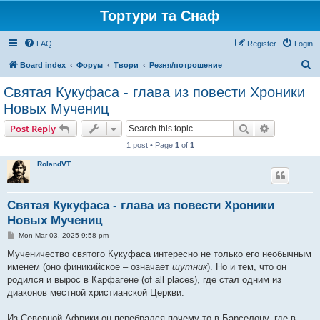
Тортури та Снаф
FAQ
Register
Login
S
Board index
Форум
Твори
Резня/потрошение
e
Святая Кукуфаса - глава из повести Хроники
a
Новых Мучениц
r
Search
Advanced s
Post Reply
c
1 post • Page
1
of
1
h
RolandVT
Святая Кукуфаса - глава из повести Хроники
Новых Мучениц
P
Mon Mar 03, 2025 9:58 pm
o
s
Мученичество святого Кукуфаса интересно не только его необычным
t
именем (оно финикийское – означает
шутник
). Но и тем, что он
родился и вырос в Карфагене (of all places), где стал одним из
диаконов местной христианской Церкви.
Из Северной Африки он перебрался почему-то в Барселону, где в