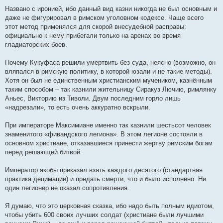
Названо с иронией, ибо данный вид казни никогда не был основным и
даже не фигурировал в римском уголовном кодексе. Чаще всего
этот метод применялся для скорой внесудебной расправы:
официально к нему прибегали только на аренах во время
гладиаторских боев.
Почему Кукуфаса решили умертвить без суда, неясно (возможно, он
вляпался в римскую политику, в которой юзали и не такие методы).
Хотя он был не единственным христианским мучеником, казнённым
таким способом – так казнили жительницу Сиракуз Лючию, римлянку
Аньес, Викторию из Тиволи. Двум последним горло лишь
«надрезали», то есть очень аккуратно вскрыли.
При императоре Максимиане именно так казнили шестьсот человек
знаменитого «фивандского легиона». В этом легионе состояли в
основном христиане, отказавшиеся принести жертву римским богам
перед решающей битвой.
Император якобы приказал взять каждого десятого (стандартная
практика децимации) и предать смерти, что и было исполнено. Ни
один легионер не оказал сопротивления.
Я думаю, что это церковная сказка, ибо надо быть полным идиотом,
чтобы убить 600 своих лучших солдат (христиане были лучшими