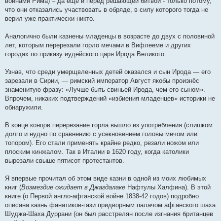
воинами Рима) – да ещё и перед решающей битвой - только потому,
что они отказались участвовать в обряде, в силу которого тогда не
верил уже практически никто.
Аналогично были казнены младенцы в возрасте до двух с половиной
лет, которым перерезали горло мечами в Вифлееме и других
городах по приказу иудейского царя Ирода Великого.
Узнав, что среди умерщвленных детей оказался и сын Ирода — его
зарезали в Сирии, — римский император Август якобы произнёс
знаменитую фразу: «Лучше быть свиньей Ирода, чем его сыном».
Впрочем, никаких подтверждений «избиения младенцев» историки не
обнаружили.
В конце концов перерезание горла вышло из употребления (слишком
долго и нудно по сравнению с усекновением головы мечом или
топором). Его стали применять крайне редко, резали ножом или
плоским кинжалом. Так в Италии в 1620 году, когда католики
вырезали свыше пятисот протестантов.
Я впервые прочитал об этом виде казни в одной из моих любимых
книг (
Возмездие ожидает в Джагдалаке
Нафтулы Халфина). В этой
книге (о Первой англо-афганской войне 1838-42 годов) подробно
описана казнь фанатиков-гази придворным палачом афганского шаха
Шуджа-Шаха Дуррани (он был расстрелян после изгнания британцев