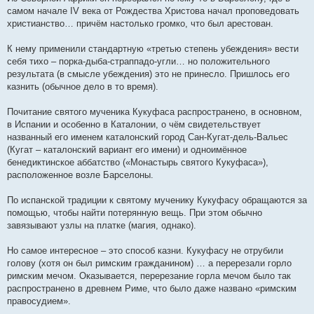
самом начале IV века от Рождества Христова начал проповедовать
христианство… причём настолько громко, что был арестован.
К нему применили стандартную «третью степень убеждения» вести
себя тихо – порка-дыба-страппадо-угли… но положительного
результата (в смысле убеждения) это не принесло. Пришлось его
казнить (обычное дело в то время).
Почитание святого мученика Кукуфаса распространено, в основном,
в Испании и особенно в Каталонии, о чём свидетельствует
названный его именем каталонский город Сан-Кугат-дель-Вальес
(Кугат – каталонский вариант его имени) и одноимённое
бенедиктинское аббатство («Монастырь святого Кукуфаса»),
расположенное возле Барселоны.
По испанской традиции к святому мученику Кукуфасу обращаются за
помощью, чтобы найти потерянную вещь. При этом обычно
завязывают узлы на платке (магия, однако).
Но самое интересное – это способ казни. Кукуфасу не отрубили
голову (хотя он был римским гражданином) … а перерезали горло
римским мечом. Оказывается, перерезание горла мечом было так
распространено в древнем Риме, что было даже названо «римским
правосудием».