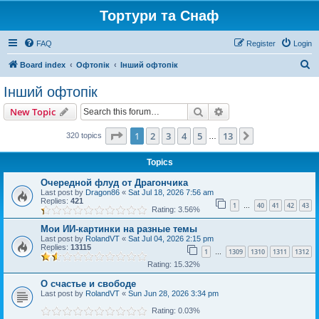
Тортури та Снаф
FAQ
Register
Login
S
Board index
Офтопік
Інший офтопік
e
Інший офтопік
a
Search
Advanced search
New Topic
r
c
Page
1
of
13
1
2
3
4
5
13
Next
320 topics
…
h
Topics
Очередной флуд от Драгончика
Last post by
Dragon86
«
Sat Jul 18, 2026 7:56 am
Replies:
421
1
40
41
42
43
…
Rating: 3.56%
Мои ИИ-картинки на разные темы
Last post by
RolandVT
«
Sat Jul 04, 2026 2:15 pm
Replies:
13115
1
1309
1310
1311
1312
…
Rating: 15.32%
О счастье и свободе
Last post by
RolandVT
«
Sun Jun 28, 2026 3:34 pm
Rating: 0.03%