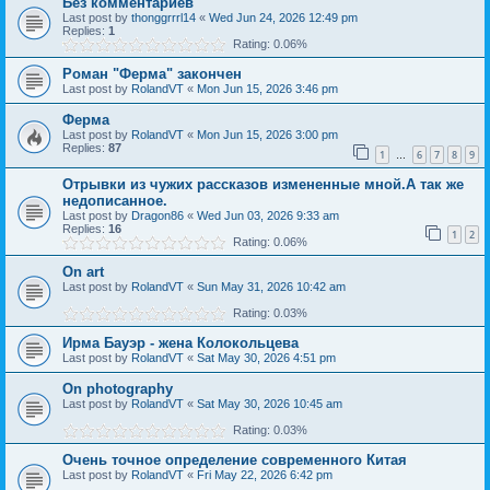
Без комментариев
Last post by
thonggrrrl14
«
Wed Jun 24, 2026 12:49 pm
Replies:
1
Rating: 0.06%
Роман "Ферма" закончен
Last post by
RolandVT
«
Mon Jun 15, 2026 3:46 pm
Ферма
Last post by
RolandVT
«
Mon Jun 15, 2026 3:00 pm
Replies:
87
1
6
7
8
9
…
Отрывки из чужих рассказов измененные мной.А так же
недописанное.
Last post by
Dragon86
«
Wed Jun 03, 2026 9:33 am
Replies:
16
1
2
Rating: 0.06%
On art
Last post by
RolandVT
«
Sun May 31, 2026 10:42 am
Rating: 0.03%
Ирма Бауэр - жена Колокольцева
Last post by
RolandVT
«
Sat May 30, 2026 4:51 pm
On photography
Last post by
RolandVT
«
Sat May 30, 2026 10:45 am
Rating: 0.03%
Очень точное определение современного Китая
Last post by
RolandVT
«
Fri May 22, 2026 6:42 pm