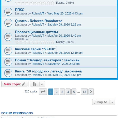
Rating: 0.03%
ППКС
Last post by
RolandVT
«
Wed May 20, 2026 4:43 pm
Quotes - Rebecca Roanhorse
Last post by
RolandVT
«
Sat May 09, 2026 9:15 pm
Провокационные цитаты
Last post by
RolandVT
«
Mon Apr 20, 2026 5:40 pm
Replies:
1
Rating: 0.06%
Книжная серия “50-100”
Last post by
RolandVT
«
Mon Apr 06, 2026 12:19 pm
Роман "Заговор авиаторов" закончен
Last post by
RolandVT
«
Sat Apr 04, 2026 2:43 pm
Книга "50 городских легенд" закончена
Last post by
RolandVT
«
Thu Mar 19, 2026 6:55 pm
New Topic
Page
1
of
13
1
2
3
4
5
13
Next
320 topics
…
Jump to
FORUM PERMISSIONS