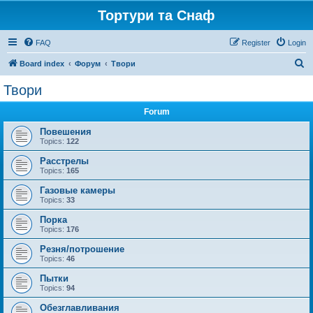
Тортури та Снаф
FAQ
Register
Login
S
Board index
Форум
Твори
e
Твори
a
Forum
r
c
Повешения
Topics:
122
h
Расстрелы
Topics:
165
Газовые камеры
Topics:
33
Порка
Topics:
176
Резня/потрошение
Topics:
46
Пытки
Topics:
94
Обезглавливания