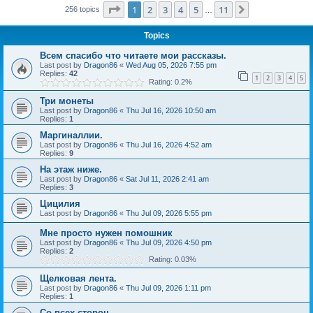
Page
1
of
11
1
2
3
4
5
11
Next
256 topics
…
Topics
Всем спасибо что читаете мои рассказы.
Last post by
Dragon86
«
Wed Aug 05, 2026 7:55 pm
Replies:
42
1
2
3
4
5
Rating: 0.2%
Три монеты
Last post by
Dragon86
«
Thu Jul 16, 2026 10:50 am
Replies:
1
Маргиналлии.
Last post by
Dragon86
«
Thu Jul 16, 2026 4:52 am
Replies:
9
На этаж ниже.
Last post by
Dragon86
«
Sat Jul 11, 2026 2:41 am
Replies:
3
Цицилия
Last post by
Dragon86
«
Thu Jul 09, 2026 5:55 pm
Мне просто нужен помошник
Last post by
Dragon86
«
Thu Jul 09, 2026 4:50 pm
Replies:
2
Rating: 0.03%
Щелковая лента.
Last post by
Dragon86
«
Thu Jul 09, 2026 1:11 pm
Replies:
1
Со всех сторон