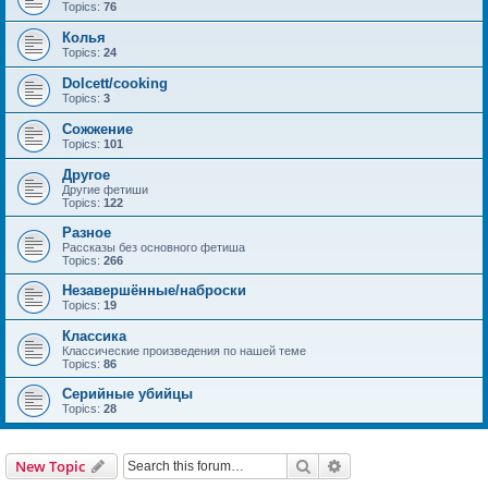
Topics:
76
Колья
Topics:
24
Dolcett/cooking
Topics:
3
Сожжение
Topics:
101
Другое
Другие фетиши
Topics:
122
Разное
Рассказы без основного фетиша
Topics:
266
Незавершённые/наброски
Topics:
19
Классика
Классические произведения по нашей теме
Topics:
86
Серийные убийцы
Topics:
28
Search
Advanced search
New Topic