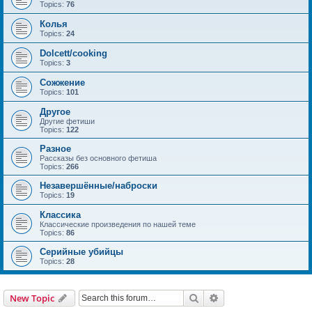
Topics:
76
Колья
Topics:
24
Dolcett/cooking
Topics:
3
Сожжение
Topics:
101
Другое
Другие фетиши
Topics:
122
Разное
Рассказы без основного фетиша
Topics:
266
Незавершённые/наброски
Topics:
19
Классика
Классические произведения по нашей теме
Topics:
86
Серийные убийцы
Topics:
28
Search
Advanced search
New Topic