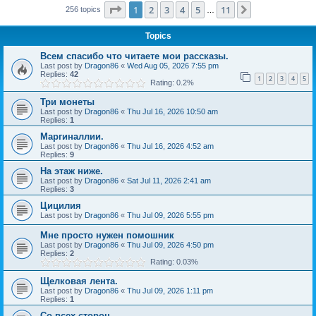
Page
1
of
11
1
2
3
4
5
11
Next
256 topics
…
Topics
Всем спасибо что читаете мои рассказы.
Last post by
Dragon86
«
Wed Aug 05, 2026 7:55 pm
Replies:
42
1
2
3
4
5
Rating: 0.2%
Три монеты
Last post by
Dragon86
«
Thu Jul 16, 2026 10:50 am
Replies:
1
Маргиналлии.
Last post by
Dragon86
«
Thu Jul 16, 2026 4:52 am
Replies:
9
На этаж ниже.
Last post by
Dragon86
«
Sat Jul 11, 2026 2:41 am
Replies:
3
Цицилия
Last post by
Dragon86
«
Thu Jul 09, 2026 5:55 pm
Мне просто нужен помошник
Last post by
Dragon86
«
Thu Jul 09, 2026 4:50 pm
Replies:
2
Rating: 0.03%
Щелковая лента.
Last post by
Dragon86
«
Thu Jul 09, 2026 1:11 pm
Replies:
1
Со всех сторон