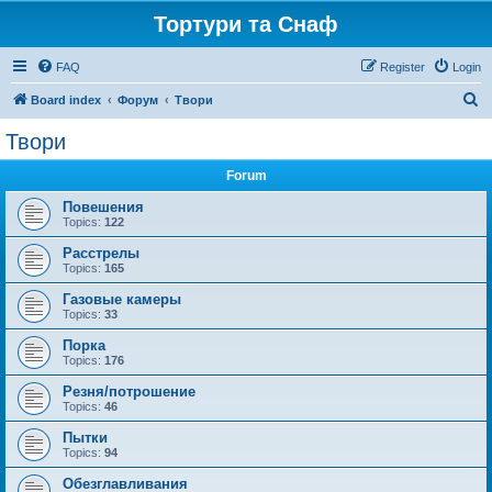
Тортури та Снаф
FAQ
Register
Login
S
Board index
Форум
Твори
e
Твори
a
Forum
r
c
Повешения
Topics:
122
h
Расстрелы
Topics:
165
Газовые камеры
Topics:
33
Порка
Topics:
176
Резня/потрошение
Topics:
46
Пытки
Topics:
94
Обезглавливания