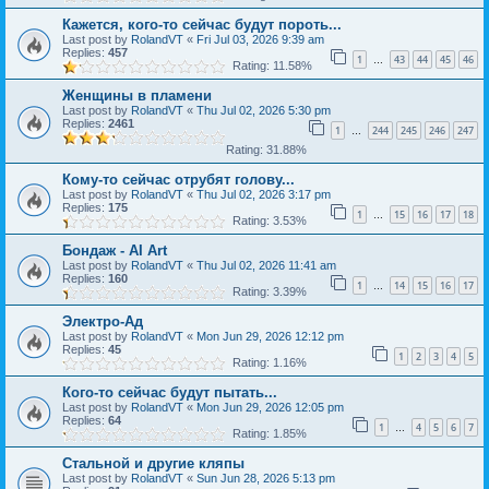
Кажется, кого-то сейчас будут пороть...
Last post by
RolandVT
«
Fri Jul 03, 2026 9:39 am
Replies:
457
1
43
44
45
46
…
Rating: 11.58%
Женщины в пламени
Last post by
RolandVT
«
Thu Jul 02, 2026 5:30 pm
Replies:
2461
1
244
245
246
247
…
Rating: 31.88%
Кому-то сейчас отрубят голову...
Last post by
RolandVT
«
Thu Jul 02, 2026 3:17 pm
Replies:
175
1
15
16
17
18
…
Rating: 3.53%
Бондаж - AI Art
Last post by
RolandVT
«
Thu Jul 02, 2026 11:41 am
Replies:
160
1
14
15
16
17
…
Rating: 3.39%
Электро-Ад
Last post by
RolandVT
«
Mon Jun 29, 2026 12:12 pm
Replies:
45
1
2
3
4
5
Rating: 1.16%
Кого-то сейчас будут пытать...
Last post by
RolandVT
«
Mon Jun 29, 2026 12:05 pm
Replies:
64
1
4
5
6
7
…
Rating: 1.85%
Стальной и другие кляпы
Last post by
RolandVT
«
Sun Jun 28, 2026 5:13 pm