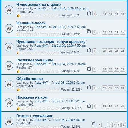
И ещё женщины в цепях
Last post by
RolandVT
«
Sat Jul 04, 2026 12:56 pm
Replies:
447
1
42
43
44
45
…
Rating: 9.76%
Женщина-палач
Last post by
RolandVT
«
Sat Jul 04, 2026 7:51 am
Replies:
149
1
12
13
14
15
…
Rating: 2.98%
Чудовище поглощает голую красотку
Last post by
RolandVT
«
Sat Jul 04, 2026 7:50 am
Replies:
233
1
21
22
23
24
…
Rating: 4.98%
Распятые женщины
Last post by
RolandVT
«
Sat Jul 04, 2026 7:34 am
Replies:
274
1
25
26
27
28
…
Rating: 6.66%
Обработанная
Last post by
RolandVT
«
Fri Jul 03, 2026 9:02 pm
Replies:
424
1
40
41
42
43
…
Rating: 11.12%
Посажена на кол
Last post by
RolandVT
«
Fri Jul 03, 2026 9:01 pm
Replies:
602
1
58
59
60
61
…
Rating: 11.87%
Готова к сожжению
Last post by
RolandVT
«
Fri Jul 03, 2026 8:58 pm
Replies:
81
1
6
7
8
9
…
Rating: 1.85%