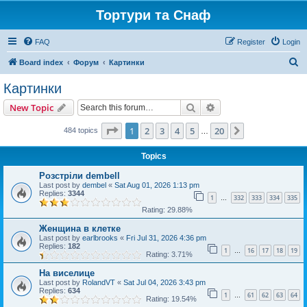
Тортури та Снаф
FAQ
Register
Login
S
Board index
Форум
Картинки
e
Картинки
a
Search
Advanced search
New Topic
r
c
Page
1
of
20
1
2
3
4
5
20
Next
484 topics
…
h
Topics
Розстріли dembell
Last post by
dembel
«
Sat Aug 01, 2026 1:13 pm
Replies:
3344
1
332
333
334
335
…
Rating: 29.88%
Женщина в клетке
Last post by
earlbrooks
«
Fri Jul 31, 2026 4:36 pm
Replies:
182
1
16
17
18
19
…
Rating: 3.71%
На виселице
Last post by
RolandVT
«
Sat Jul 04, 2026 3:43 pm
Replies:
634
1
61
62
63
64
…
Rating: 19.54%