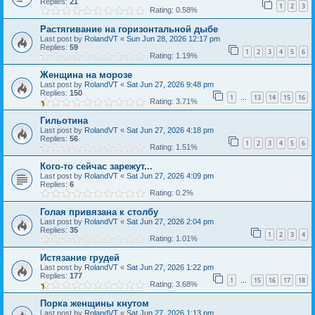
Replies:
21
1
2
3
Rating: 0.58%
Растягивание на горизонтальной дыбе
Last post by
RolandVT
«
Sun Jun 28, 2026 12:17 pm
Replies:
59
1
2
3
4
5
6
Rating: 1.19%
Женщина на морозе
Last post by
RolandVT
«
Sat Jun 27, 2026 9:48 pm
Replies:
150
1
13
14
15
16
…
Rating: 3.71%
Гильотина
Last post by
RolandVT
«
Sat Jun 27, 2026 4:18 pm
Replies:
56
1
2
3
4
5
6
Rating: 1.51%
Кого-то сейчас зарежут...
Last post by
RolandVT
«
Sat Jun 27, 2026 4:09 pm
Replies:
6
Rating: 0.2%
Голая привязана к столбу
Last post by
RolandVT
«
Sat Jun 27, 2026 2:04 pm
Replies:
35
1
2
3
4
Rating: 1.01%
Истязание грудей
Last post by
RolandVT
«
Sat Jun 27, 2026 1:22 pm
Replies:
177
1
15
16
17
18
…
Rating: 3.68%
Порка женщины кнутом
Last post by
RolandVT
«
Sat Jun 27, 2026 1:13 pm