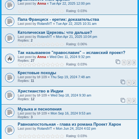
Last post by
Anna
«
Tue Apr 22, 2025 12:00 pm
Rating: 0.03%
Папа Франциск - еретик: доказательства
Last post by
RolandVT
«
Tue Apr 22, 2025 10:31 am
Католическая Церковь: что дальше?
Last post by
RolandVT
«
Mon Apr 21, 2025 10:04 pm
Replies:
2
Rating: 0.06%
Так называемое "православие" -- исламский проект?
Last post by
Anna
«
Wed Dec 11, 2024 9:32 pm
Replies:
27
1
2
3
Rating: 0.03%
Крестовые походы
Last post by
bf-109
«
Thu Sep 19, 2024 7:48 am
Replies:
11
1
2
Христианство в Индии
Last post by
bf-109
«
Wed Sep 18, 2024 9:30 am
Replies:
12
1
2
Музыка и песнопения
Last post by
bf-109
«
Mon Sep 16, 2024 9:53 am
Replies:
3
Равноапостольная - глава из романа Проект Харон
Last post by
RolandVT
«
Mon Jun 24, 2024 4:02 pm
Rating: 0.03%