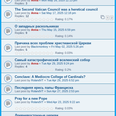
Last post by
Anna
«
Mon May 26, 2025 12:13 pm
Replies:
3
The Second Vatican Council was a heretical council
Last post by
Anna
«
Sat May 17, 2025 12:18 pm
Replies:
12
1
2
Rating: 0.17%
О западных раскольниках
Last post by
Anna
«
Thu May 15, 2025 6:59 pm
Replies:
9
Rating: 0.14%
Причина всех проблем христианской Церкви
Last post by
Blackmonkey
«
Fri May 02, 2025 5:26 pm
Replies:
5
Rating: 0.03%
Самый катастрофический вселенский собор
Last post by
Anna
«
Tue Apr 29, 2025 9:24 pm
Replies:
4
Rating: 0.2%
Conclave: A Mediocre College of Cardinals?
Last post by
RolandVT
«
Tue Apr 29, 2025 6:52 pm
Последняя ересь папы Франциска
Last post by
RolandVT
«
Sun Apr 27, 2025 2:53 pm
Pray for a new Pope
Last post by
RolandVT
«
Wed Apr 23, 2025 9:22 am
Rating: 0.03%
Древневосточные церкви