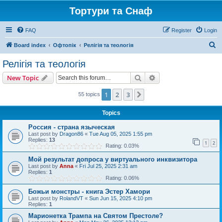
Тортури та Снаф
FAQ
Register
Login
S
Board index
Офтопік
Релігія та теологія
e
Релігія та теологія
a
Search
Advanced search
New Topic
r
c
1
2
3
Next
55 topics
h
Topics
Россия - страна языческая
Last post by
Dragon86
«
Tue Aug 05, 2025 1:55 pm
Replies:
13
1
2
Rating: 0.03%
Мой результат допроса у виртуального инквизитора
Last post by
Anna
«
Fri Jul 25, 2025 2:31 am
Replies:
1
Rating: 0.06%
Божьи монстры - книга Эстер Хамори
Last post by
RolandVT
«
Sun Jun 15, 2025 4:10 pm
Replies:
1
Марионетка Трампа на Святом Престоле?