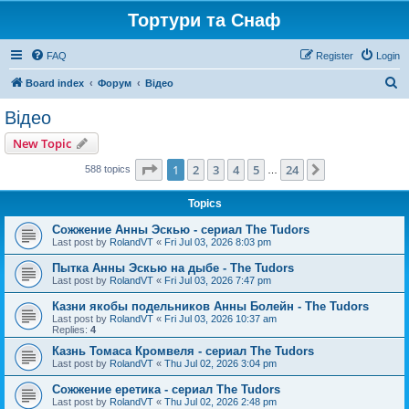
Тортури та Снаф
FAQ
Register
Login
S
Board index
Форум
Відео
e
Відео
a
New Topic
r
Page
1
of
24
1
2
3
4
5
24
Next
588 topics
…
c
h
Topics
Сожжение Анны Эскью - сериал The Tudors
Last post by
RolandVT
«
Fri Jul 03, 2026 8:03 pm
Пытка Анны Эскью на дыбе - The Tudors
Last post by
RolandVT
«
Fri Jul 03, 2026 7:47 pm
Казни якобы подельников Анны Болейн - The Tudors
Last post by
RolandVT
«
Fri Jul 03, 2026 10:37 am
Replies:
4
Казнь Томаса Кромвеля - сериал The Tudors
Last post by
RolandVT
«
Thu Jul 02, 2026 3:04 pm
Сожжение еретика - сериал The Tudors
Last post by
RolandVT
«
Thu Jul 02, 2026 2:48 pm