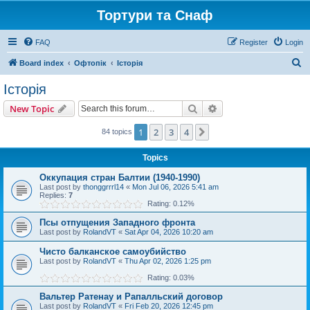
Тортури та Снаф
FAQ
Register
Login
S
Board index
Офтопік
Історія
e
Історія
a
Search
Advanced search
New Topic
r
c
1
2
3
4
Next
84 topics
h
Topics
Оккупация стран Балтии (1940-1990)
Last post by
thonggrrrl14
«
Mon Jul 06, 2026 5:41 am
Replies:
7
Rating: 0.12%
Псы отпущения Западного фронта
Last post by
RolandVT
«
Sat Apr 04, 2026 10:20 am
Чисто балканское самоубийство
Last post by
RolandVT
«
Thu Apr 02, 2026 1:25 pm
Rating: 0.03%
Вальтер Ратенау и Рапалльский договор
Last post by
RolandVT
«
Fri Feb 20, 2026 12:45 pm