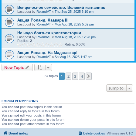
Венценосное семейство. Великий изгнанник
Last post by
RolandVT
«
Thu Sep 25, 2025 6:10 pm
Акция Роланд. Хаавара III
Last post by
RolandVT
«
Mon Aug 18, 2025 5:52 pm
Не надо бояться криптоистории
Last post by
RolandVT
«
Mon Aug 18, 2025 12:28 pm
Replies:
2
Rating: 0.06%
Акция Роланд. На Мадагаскар!
Last post by
RolandVT
«
Sat Aug 16, 2025 1:47 pm
New Topic
1
2
3
4
Next
84 topics
Jump to
FORUM PERMISSIONS
You
cannot
post new topics in this forum
You
cannot
reply to topics in this forum
You
cannot
edit your posts in this forum
You
cannot
delete your posts in this forum
You
cannot
post attachments in this forum
Board index
Delete cookies
All times are
UTC