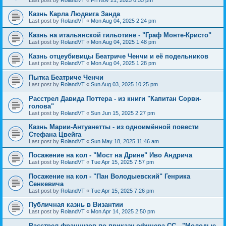
Last post by
RolandVT
«
Fri Nov 21, 2025 6:55 pm
Казнь Карла Людвига Занда
Last post by
RolandVT
«
Mon Aug 04, 2025 2:24 pm
Казнь на итальянской гильотине - "Граф Монте-Кристо"
Last post by
RolandVT
«
Mon Aug 04, 2025 1:48 pm
Казнь отцеубивицы Беатриче Ченчи и её подельников
Last post by
RolandVT
«
Mon Aug 04, 2025 1:28 pm
Пытка Беатриче Ченчи
Last post by
RolandVT
«
Sun Aug 03, 2025 10:25 pm
Расстрел Давида Поттера - из книги "Капитан Сорви-
голова"
Last post by
RolandVT
«
Sun Jun 15, 2025 2:27 pm
Казнь Марии-Антуанетты - из одноимённой повести
Стефана Цвейга
Last post by
RolandVT
«
Sun May 18, 2025 11:46 am
Посажение на кол - "Мост на Дрине" Иво Андрича
Last post by
RolandVT
«
Tue Apr 15, 2025 7:57 pm
Посажение на кол - "Пан Володыевский" Генрика
Сенкевича
Last post by
RolandVT
«
Tue Apr 15, 2025 7:26 pm
Публичная казнь в Византии
Last post by
RolandVT
«
Mon Apr 14, 2025 2:50 pm
Расстрел французов по приказу офицера СС - "Молодые