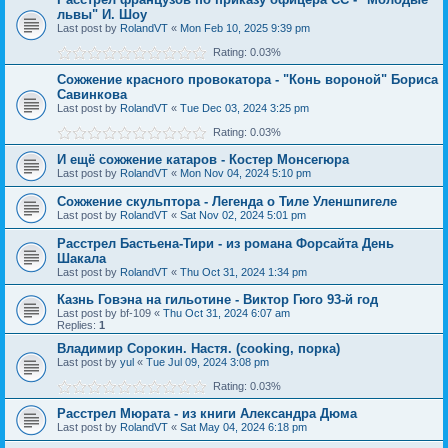
львы" И. Шоу
Last post by
RolandVT
«
Mon Feb 10, 2025 9:39 pm
Rating: 0.03%
Сожжение красного провокатора - "Конь вороной" Бориса
Савинкова
Last post by
RolandVT
«
Tue Dec 03, 2024 3:25 pm
Rating: 0.03%
И ещё сожжение катаров - Костер Монсегюра
Last post by
RolandVT
«
Mon Nov 04, 2024 5:10 pm
Сожжение скульптора - Легенда о Тиле Уленшпигеле
Last post by
RolandVT
«
Sat Nov 02, 2024 5:01 pm
Расстрел Бастьена-Тири - из романа Форсайта День
Шакала
Last post by
RolandVT
«
Thu Oct 31, 2024 1:34 pm
Казнь Говэна на гильотине - Виктор Гюго 93-й год
Last post by
bf-109
«
Thu Oct 31, 2024 6:07 am
Replies:
1
Владимир Сорокин. Настя. (cooking, порка)
Last post by
yul
«
Tue Jul 09, 2024 3:08 pm
Rating: 0.03%
Расстрел Мюрата - из книги Александра Дюма
Last post by
RolandVT
«
Sat May 04, 2024 6:18 pm