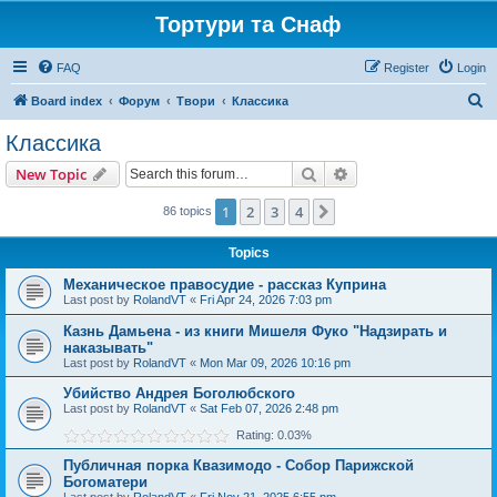
Тортури та Снаф
FAQ
Register
Login
S
Board index
Форум
Твори
Классика
e
Классика
a
Search
Advanced search
New Topic
r
c
1
2
3
4
Next
86 topics
h
Topics
Механическое правосудие - рассказ Куприна
Last post by
RolandVT
«
Fri Apr 24, 2026 7:03 pm
Казнь Дамьена - из книги Мишеля Фуко "Надзирать и
наказывать"
Last post by
RolandVT
«
Mon Mar 09, 2026 10:16 pm
Убийство Андрея Боголюбского
Last post by
RolandVT
«
Sat Feb 07, 2026 2:48 pm
Rating: 0.03%
Публичная порка Квазимодо - Собор Парижской
Богоматери