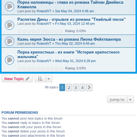
Порка наложницы - глава из романа Тайпан Джеймса
Клавелла
Last post by
RolandVT
«
Sat May 04, 2024 9:48 am
Распятие Дины - отрывок из романа "Тяжёлый песок"
Last post by
RolandVT
«
Fri May 03, 2024 12:48 pm
Rating: 0.03%
Казнь еврея Зюсса - из романа Лиона Фейхтвангера
Last post by
RolandVT
«
Thu May 02, 2024 9:49 am
Порка крепостных - из книги "История крепостного
мальчика"
Last post by
RolandVT
«
Wed May 01, 2024 6:28 pm
Rating: 0.03%
New Topic
1
2
3
4
Next
86 topics
Jump to
FORUM PERMISSIONS
You
cannot
post new topics in this forum
You
cannot
reply to topics in this forum
You
cannot
edit your posts in this forum
You
cannot
delete your posts in this forum
You
cannot
post attachments in this forum