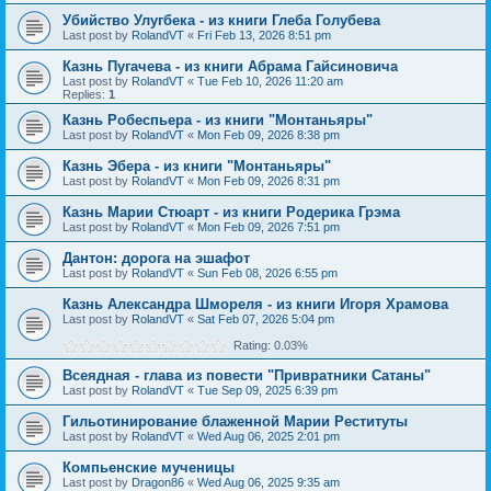
Убийство Улугбека - из книги Глеба Голубева
Last post by
RolandVT
«
Fri Feb 13, 2026 8:51 pm
Казнь Пугачева - из книги Абрама Гайсиновича
Last post by
RolandVT
«
Tue Feb 10, 2026 11:20 am
Replies:
1
Казнь Робеспьера - из книги "Монтаньяры"
Last post by
RolandVT
«
Mon Feb 09, 2026 8:38 pm
Казнь Эбера - из книги "Монтаньяры"
Last post by
RolandVT
«
Mon Feb 09, 2026 8:31 pm
Казнь Марии Стюарт - из книги Родерика Грэма
Last post by
RolandVT
«
Mon Feb 09, 2026 7:51 pm
Дантон: дорога на эшафот
Last post by
RolandVT
«
Sun Feb 08, 2026 6:55 pm
Казнь Александра Шмореля - из книги Игоря Храмова
Last post by
RolandVT
«
Sat Feb 07, 2026 5:04 pm
Rating: 0.03%
Всеядная - глава из повести "Привратники Сатаны"
Last post by
RolandVT
«
Tue Sep 09, 2025 6:39 pm
Гильотинирование блаженной Марии Реституты
Last post by
RolandVT
«
Wed Aug 06, 2025 2:01 pm
Компьенские мученицы
Last post by
Dragon86
«
Wed Aug 06, 2025 9:35 am