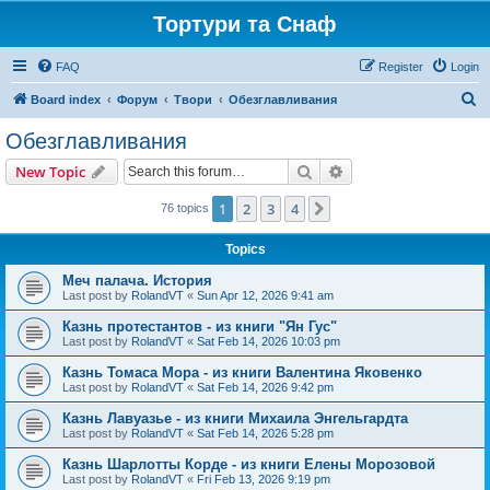
Тортури та Снаф
FAQ
Register
Login
S
Board index
Форум
Твори
Обезглавливания
e
Обезглавливания
a
Search
Advanced search
New Topic
r
c
1
2
3
4
Next
76 topics
h
Topics
Меч палача. История
Last post by
RolandVT
«
Sun Apr 12, 2026 9:41 am
Казнь протестантов - из книги "Ян Гус"
Last post by
RolandVT
«
Sat Feb 14, 2026 10:03 pm
Казнь Томаса Мора - из книги Валентина Яковенко
Last post by
RolandVT
«
Sat Feb 14, 2026 9:42 pm
Казнь Лавуазье - из книги Михаила Энгельгардта
Last post by
RolandVT
«
Sat Feb 14, 2026 5:28 pm
Казнь Шарлотты Корде - из книги Елены Морозовой
Last post by
RolandVT
«
Fri Feb 13, 2026 9:19 pm