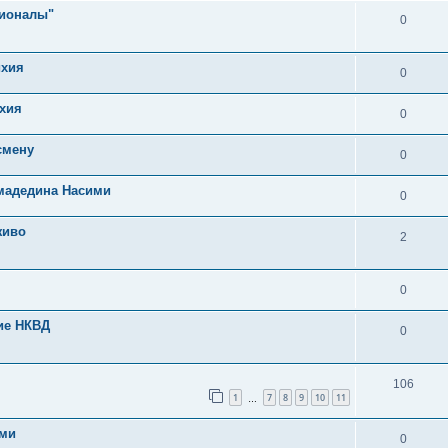
сионалы"
0
ихия
0
хия
0
смену
0
мадедина Насими
0
живо
2
0
ие НКВД
0
106
1
7
8
9
10
11
…
ями
0