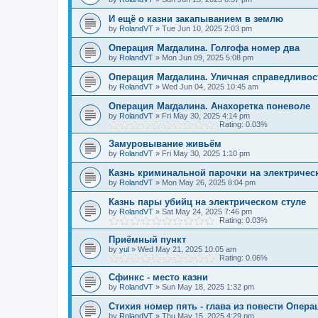
И ещё о казни закапыванием в землю
by
RolandVT
»
Tue Jun 10, 2025 2:03 pm
Операция Магдалина. Голгофа номер два
by
RolandVT
»
Mon Jun 09, 2025 5:08 pm
Операция Магдалина. Уличная справедливос
by
RolandVT
»
Wed Jun 04, 2025 10:45 am
Операция Магдалина. Анахоретка поневоле
by
RolandVT
»
Fri May 30, 2025 4:14 pm
Rating: 0.03%
Замуровывание живьём
by
RolandVT
»
Fri May 30, 2025 1:10 pm
Казнь криминальной парочки на электричес
by
RolandVT
»
Mon May 26, 2025 8:04 pm
Казнь пары убийц на электрическом стуле
by
RolandVT
»
Sat May 24, 2025 7:46 pm
Rating: 0.03%
Приёмный пункт
by
yul
»
Wed May 21, 2025 10:05 am
Rating: 0.06%
Сфинкс - место казни
by
RolandVT
»
Sun May 18, 2025 1:32 pm
Стихия номер пять - глава из повести Опера
by
RolandVT
»
Thu May 15, 2025 4:29 pm