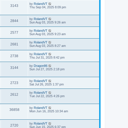
by
RolandVT
3143
Thu Sep 04, 2025 8:09 pm
by
RolandVT
2844
Sun Aug 03, 2025 9:26 am
by
RolandVT
2577
Sun Aug 03, 2025 9:23 am
by
RolandVT
2681
Sun Aug 03, 2025 8:27 am
by
RolandVT
2738
Thu Jul 31, 2025 8:42 pm
by
Dragon86
3144
Sun Jul 27, 2025 2:18 pm
by
RolandVT
2723
Sat Jul 26, 2025 1:37 pm
by
RolandVT
2612
Tue Jul 22, 2025 4:26 pm
by
RolandVT
36858
Mon Jun 16, 2025 10:34 am
by
RolandVT
2720
Sun Jun 15, 2025 6:37 pm