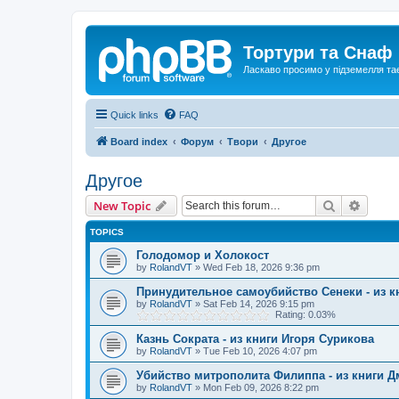
Тортури та Снаф
Ласкаво просимо у підземелля та
Quick links
FAQ
Board index
Форум
Твори
Другое
Другое
Search
Advanc
New Topic
TOPICS
Голодомор и Холокост
by
RolandVT
»
Wed Feb 18, 2026 9:36 pm
Принудительное самоубийство Сенеки - из к
by
RolandVT
»
Sat Feb 14, 2026 9:15 pm
Rating: 0.03%
Казнь Сократа - из книги Игоря Сурикова
by
RolandVT
»
Tue Feb 10, 2026 4:07 pm
Убийство митрополита Филиппа - из книги 
by
RolandVT
»
Mon Feb 09, 2026 8:22 pm