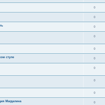
0
0
ть
0
0
0
ком стуле
0
0
0
0
ция Магдалина
0