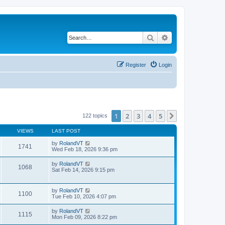
Search
Advanced search
Register
Login
1
2
3
4
5
Next
122 topics
VIEWS
LAST POST
by
RolandVT
1741
Wed Feb 18, 2026 9:36 pm
by
RolandVT
1068
Sat Feb 14, 2026 9:15 pm
by
RolandVT
1100
Tue Feb 10, 2026 4:07 pm
by
RolandVT
1115
Mon Feb 09, 2026 8:22 pm