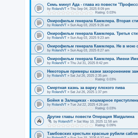
Семь минут Ада - глава из повести "Профес
by
RolandVT
»
Thu Sep 04, 2025 8:09 pm
Rating: 0.03%
Онирофильм генерала Каммлера. Вторая ст
by
RolandVT
»
Sun Aug 03, 2025 9:26 am
Онирофильм генерала Каммлера. Третья сти
by
RolandVT
»
Sun Aug 03, 2025 9:23 am
Онирофильм генерала Каммлера. Не в мою 
by
RolandVT
»
Sun Aug 03, 2025 8:27 am
Онирофильм генерала Каммлера. Имени Им
by
RolandVT
»
Thu Jul 31, 2025 8:42 pm
Некоторые примеры казни захоронением за
by
RolandVT
»
Sat Jul 26, 2025 2:35 pm
Rating: 0.03%
Смертная казнь за варку плохого пива
by
RolandVT
»
Sat Jul 26, 2025 1:37 pm
Бойня в Залещиках - кошмарное преступлен
by
RolandVT
»
Tue Jul 22, 2025 4:26 pm
Rating: 0.03%
Другие главы повести Операция Магдалина
by
RolandVT
»
Sat May 10, 2025 11:58 am
Rating: 0.09%
Тамбовских крестьян красные рубили сабл
by
RolandVT
»
Sun Jun 15, 2025 6:37 pm