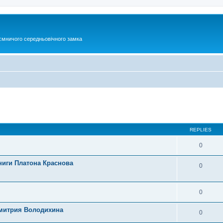
ємничого середньовічного замка
ed search
REPLIES
0
ниги Платона Краснова
0
0
Дмитрия Володихина
0