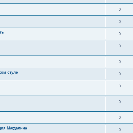
0
0
ть
0
0
0
ком стуле
0
0
0
0
ция Магдалина
0