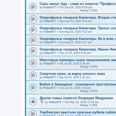
Семь минут Ада - глава из повести "Профес
by
RolandVT
»
Thu Sep 04, 2025 8:09 pm
Rating: 0.03%
Онирофильм генерала Каммлера. Вторая ст
by
RolandVT
»
Sun Aug 03, 2025 9:26 am
Онирофильм генерала Каммлера. Третья сти
by
RolandVT
»
Sun Aug 03, 2025 9:23 am
Онирофильм генерала Каммлера. Не в мою 
by
RolandVT
»
Sun Aug 03, 2025 8:27 am
Онирофильм генерала Каммлера. Имени Им
by
RolandVT
»
Thu Jul 31, 2025 8:42 pm
Некоторые примеры казни захоронением за
by
RolandVT
»
Sat Jul 26, 2025 2:35 pm
Rating: 0.03%
Смертная казнь за варку плохого пива
by
RolandVT
»
Sat Jul 26, 2025 1:37 pm
Бойня в Залещиках - кошмарное преступлен
by
RolandVT
»
Tue Jul 22, 2025 4:26 pm
Rating: 0.03%
Другие главы повести Операция Магдалина
by
RolandVT
»
Sat May 10, 2025 11:58 am
Rating: 0.09%
Тамбовских крестьян красные рубили сабл
by
RolandVT
»
Sun Jun 15, 2025 6:37 pm