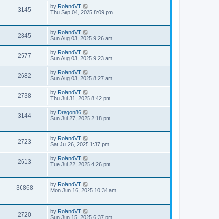
by
RolandVT
3145
Thu Sep 04, 2025 8:09 pm
by
RolandVT
2845
Sun Aug 03, 2025 9:26 am
by
RolandVT
2577
Sun Aug 03, 2025 9:23 am
by
RolandVT
2682
Sun Aug 03, 2025 8:27 am
by
RolandVT
2738
Thu Jul 31, 2025 8:42 pm
by
Dragon86
3144
Sun Jul 27, 2025 2:18 pm
by
RolandVT
2723
Sat Jul 26, 2025 1:37 pm
by
RolandVT
2613
Tue Jul 22, 2025 4:26 pm
by
RolandVT
36868
Mon Jun 16, 2025 10:34 am
by
RolandVT
2720
Sun Jun 15, 2025 6:37 pm