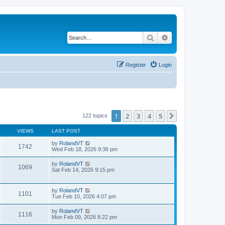
Search
Advanced search
Register
Login
1
2
3
4
5
Next
122 topics
VIEWS
LAST POST
by
RolandVT
1742
Wed Feb 18, 2026 9:36 pm
by
RolandVT
1069
Sat Feb 14, 2026 9:15 pm
by
RolandVT
1101
Tue Feb 10, 2026 4:07 pm
by
RolandVT
1116
Mon Feb 09, 2026 8:22 pm