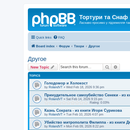
Тортури та Снаф
Ласкаво просимо у підземелля та
Quick links
FAQ
Board index
Форум
Твори
Другое
Другое
Search
Advanc
New Topic
TOPICS
Голодомор и Холокост
by
RolandVT
»
Wed Feb 18, 2026 9:36 pm
Принудительное самоубийство Сенеки - из к
by
RolandVT
»
Sat Feb 14, 2026 9:15 pm
Rating: 0.03%
Казнь Сократа - из книги Игоря Сурикова
by
RolandVT
»
Tue Feb 10, 2026 4:07 pm
Убийство митрополита Филиппа - из книги 
by
RolandVT
»
Mon Feb 09, 2026 8:22 pm