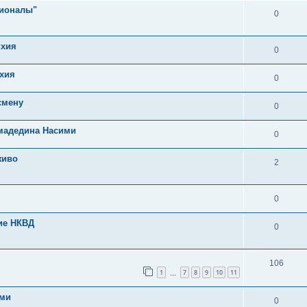
сионалы"
0
ихия
0
хия
0
смену
0
мадедина Насими
0
живо
2
0
ие НКВД
0
106
1
7
8
9
10
11
…
ями
0