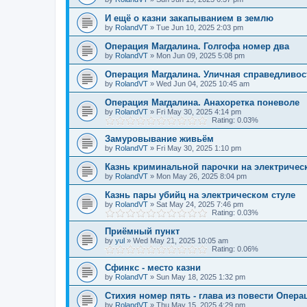
И ещё о казни закапыванием в землю
by
RolandVT
»
Tue Jun 10, 2025 2:03 pm
Операция Магдалина. Голгофа номер два
by
RolandVT
»
Mon Jun 09, 2025 5:08 pm
Операция Магдалина. Уличная справедливос
by
RolandVT
»
Wed Jun 04, 2025 10:45 am
Операция Магдалина. Анахоретка поневоле
by
RolandVT
»
Fri May 30, 2025 4:14 pm
Rating: 0.03%
Замуровывание живьём
by
RolandVT
»
Fri May 30, 2025 1:10 pm
Казнь криминальной парочки на электричес
by
RolandVT
»
Mon May 26, 2025 8:04 pm
Казнь пары убийц на электрическом стуле
by
RolandVT
»
Sat May 24, 2025 7:46 pm
Rating: 0.03%
Приёмный пункт
by
yul
»
Wed May 21, 2025 10:05 am
Rating: 0.06%
Сфинкс - место казни
by
RolandVT
»
Sun May 18, 2025 1:32 pm
Стихия номер пять - глава из повести Опера
by
RolandVT
»
Thu May 15, 2025 4:29 pm