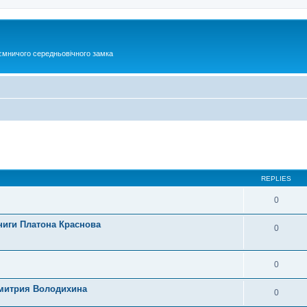
ємничого середньовічного замка
ed search
REPLIES
0
ниги Платона Краснова
0
0
Дмитрия Володихина
0