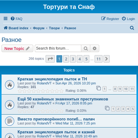
Тортури та Снаф
FAQ
Register
Login
S
Board index
Форум
Твори
Разное
e
Разное
a
Search
Advanced search
New Topic
r
c
Page
1
of
11
1
2
3
4
5
11
Next
266 topics
…
h
Topics
Краткая энциклопедия пыток и ТН
Last post by
RolandVT
«
Sun Apr 26, 2026 10:20 pm
Replies:
101
1
8
9
10
11
…
Rating: 0.06%
Ещё 50 казнённых знаменитых преступников
Last post by
RolandVT
«
Fri Apr 17, 2026 8:05 pm
Replies:
47
1
2
3
4
5
Rating: 0.03%
Вместо приговорённого погиб... палач
Last post by
RolandVT
«
Wed Mar 11, 2026 7:25 pm
Краткая энциклопедия пыток и казней
Last post by
RolandVT
«
Wed Mar 11, 2026 10:49 am