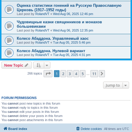
Оценка статистики гонений на Русскую Православную
Церковь (1917–1952 годы)
Last post by
RolandVT
«
Wed Aug 06, 2025 12:46 pm
Чудовищные казни священников и монахов
большевиками
Last post by
RolandVT
«
Wed Aug 06, 2025 12:35 pm
Колесо Абаддона. Управляемый хаос
Last post by
RolandVT
«
Tue Aug 05, 2025 5:46 pm
Колесо Абаддона. Нулевой вариант
Last post by
RolandVT
«
Tue Aug 05, 2025 4:31 pm
New Topic
Page
1
of
11
1
2
3
4
5
11
Next
266 topics
…
Jump to
FORUM PERMISSIONS
You
cannot
post new topics in this forum
You
cannot
reply to topics in this forum
You
cannot
edit your posts in this forum
You
cannot
delete your posts in this forum
You
cannot
post attachments in this forum
Board index
Delete cookies
All times are
UTC