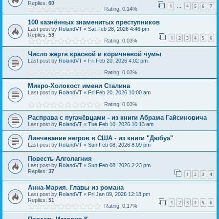
Replies:
60
1
4
5
6
7
…
Rating: 0.14%
100 казнённых знаменитых преступников
Last post by
RolandVT
«
Sat Feb 28, 2026 4:46 pm
Replies:
53
1
2
3
4
5
6
Rating: 0.03%
Число жертв красной и коричневой чумы
Last post by
RolandVT
«
Fri Feb 20, 2026 4:02 pm
Rating: 0.03%
Микро-Холокост имени Сталина
Last post by
RolandVT
«
Fri Feb 20, 2026 10:00 am
Rating: 0.03%
Расправа с пугачёвцами - из книги Абрама Гайсиновича
Last post by
RolandVT
«
Tue Feb 10, 2026 10:13 am
Линчевание негров в США - из книги "Дюбуа"
Last post by
RolandVT
«
Sun Feb 08, 2026 8:09 pm
Повесть Алголагния
Last post by
RolandVT
«
Sun Feb 08, 2026 2:23 pm
Replies:
37
1
2
3
4
Анна-Мария. Главы из романа
Last post by
RolandVT
«
Fri Jan 09, 2026 12:18 pm
Replies:
51
1
2
3
4
5
6
Rating: 0.17%