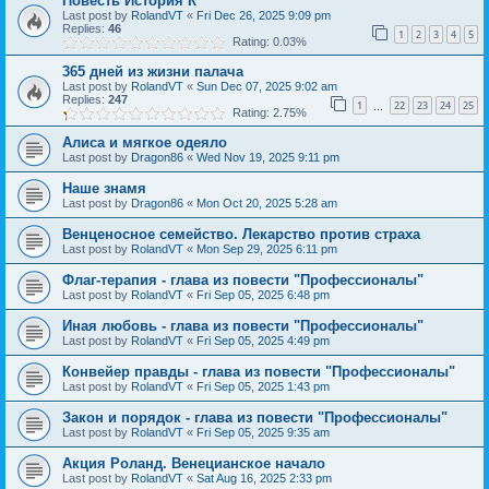
Повесть История К
Last post by
RolandVT
«
Fri Dec 26, 2025 9:09 pm
Replies:
46
1
2
3
4
5
Rating: 0.03%
365 дней из жизни палача
Last post by
RolandVT
«
Sun Dec 07, 2025 9:02 am
Replies:
247
1
22
23
24
25
…
Rating: 2.75%
Алиса и мягкое одеяло
Last post by
Dragon86
«
Wed Nov 19, 2025 9:11 pm
Наше знамя
Last post by
Dragon86
«
Mon Oct 20, 2025 5:28 am
Венценосное семейство. Лекарство против страха
Last post by
RolandVT
«
Mon Sep 29, 2025 6:11 pm
Флаг-терапия - глава из повести "Профессионалы"
Last post by
RolandVT
«
Fri Sep 05, 2025 6:48 pm
Иная любовь - глава из повести "Профессионалы"
Last post by
RolandVT
«
Fri Sep 05, 2025 4:49 pm
Конвейер правды - глава из повести "Профессионалы"
Last post by
RolandVT
«
Fri Sep 05, 2025 1:43 pm
Закон и порядок - глава из повести "Профессионалы"
Last post by
RolandVT
«
Fri Sep 05, 2025 9:35 am
Акция Роланд. Венецианское начало
Last post by
RolandVT
«
Sat Aug 16, 2025 2:33 pm