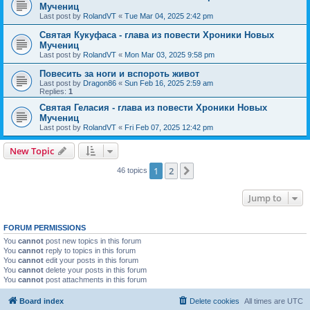
Мучениц
Last post by
RolandVT
«
Tue Mar 04, 2025 2:42 pm
Святая Кукуфаса - глава из повести Хроники Новых
Мучениц
Last post by
RolandVT
«
Mon Mar 03, 2025 9:58 pm
Повесить за ноги и вспороть живот
Last post by
Dragon86
«
Sun Feb 16, 2025 2:59 am
Replies:
1
Святая Геласия - глава из повести Хроники Новых
Мучениц
Last post by
RolandVT
«
Fri Feb 07, 2025 12:42 pm
New Topic
1
2
Next
46 topics
Jump to
FORUM PERMISSIONS
You
cannot
post new topics in this forum
You
cannot
reply to topics in this forum
You
cannot
edit your posts in this forum
You
cannot
delete your posts in this forum
You
cannot
post attachments in this forum
Board index
Delete cookies
All times are
UTC