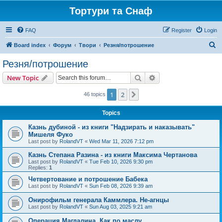
Тортури та Снаф
FAQ
Register
Login
S
Board index
Форум
Твори
Резня/потрошение
e
Резня/потрошение
a
Search
Advanced search
New Topic
r
c
1
2
Next
46 topics
h
Topics
Казнь дубиной - из книги "Надзирать и наказывать"
Мишеля Фуко
Last post by
RolandVT
«
Wed Mar 11, 2026 7:12 pm
Казнь Степана Разина - из книги Максима Чертанова
Last post by
RolandVT
«
Tue Feb 10, 2026 9:30 pm
Replies:
1
Четвертование и потрошение Бабека
Last post by
RolandVT
«
Sun Feb 08, 2026 9:39 am
Онирофильм генерала Каммлера. Не-агнцы
Last post by
RolandVT
«
Sun Aug 03, 2025 9:21 am
Операция Магдалина. Как по маслу