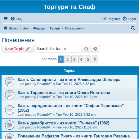
Тортури та Снаф
FAQ
Register
Login
S
Board index
Форум
Твори
Повешения
e
Повешения
a
Search
Advanced search
New Topic
r
c
1
2
3
4
5
Next
122 topics
h
Topics
Казнь Савонаролы - из книги Александра Шеллера
Last post by
RolandVT
«
Sat Feb 14, 2026 8:32 pm
Казнь Тирадентиса - из книги Олега Игнатьева
Last post by
RolandVT
«
Tue Feb 10, 2026 10:11 pm
Казнь народовольцев - из книги "Софья Перовская"
(1962)
Last post by
RolandVT
«
Tue Feb 10, 2026 8:52 pm
Казнь декабристов - из книги "Рылеев" (1982)
Last post by
RolandVT
«
Tue Feb 10, 2026 11:51 am
Повешение Рафаэля Риего - из книги Григория Ревзина