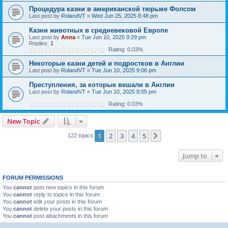
Процедура казни в американской тюрьме Фолсом
Last post by
RolandVT
«
Wed Jun 25, 2025 8:48 pm
Казни животных в средневековой Европе
Last post by
Anna
«
Tue Jun 10, 2025 9:29 pm
Replies:
1
Rating: 0.03%
Некоторые казни детей и подростков в Англии
Last post by
RolandVT
«
Tue Jun 10, 2025 9:06 pm
Преступления, за которые вешали в Англии
Last post by
RolandVT
«
Tue Jun 10, 2025 8:05 pm
Rating: 0.03%
New Topic
1
2
3
4
5
Next
122 topics
Jump to
FORUM PERMISSIONS
You
cannot
post new topics in this forum
You
cannot
reply to topics in this forum
You
cannot
edit your posts in this forum
You
cannot
delete your posts in this forum
You
cannot
post attachments in this forum