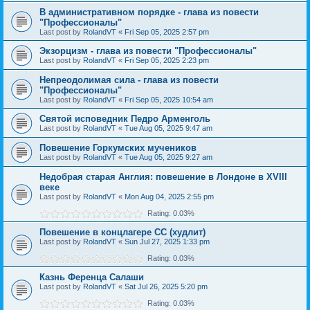
В административном порядке - глава из повести
"Профессионалы"
Last post by
RolandVT
«
Fri Sep 05, 2025 2:57 pm
Экзорцизм - глава из повести "Профессионалы"
Last post by
RolandVT
«
Fri Sep 05, 2025 2:23 pm
Непреодолимая сила - глава из повести
"Профессионалы"
Last post by
RolandVT
«
Fri Sep 05, 2025 10:54 am
Святой исповедник Педро Арменголь
Last post by
RolandVT
«
Tue Aug 05, 2025 9:47 am
Повешение Горкумских мучеников
Last post by
RolandVT
«
Tue Aug 05, 2025 9:27 am
Недобрая старая Англия: повешение в Лондоне в XVIII
веке
Last post by
RolandVT
«
Mon Aug 04, 2025 2:55 pm
Rating: 0.03%
Повешение в концлагере СС (худлит)
Last post by
RolandVT
«
Sun Jul 27, 2025 1:33 pm
Rating: 0.03%
Казнь Ференца Салаши
Last post by
RolandVT
«
Sat Jul 26, 2025 5:20 pm
Rating: 0.03%