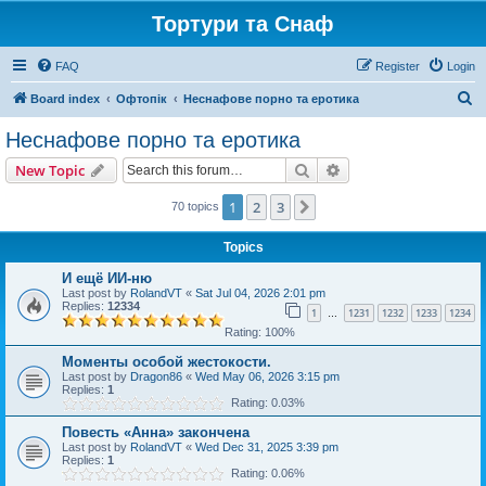
Тортури та Снаф
FAQ
Register
Login
S
Board index
Офтопік
Неснафове порно та еротика
e
Неснафове порно та еротика
a
Search
Advanced search
New Topic
r
c
1
2
3
Next
70 topics
h
Topics
И ещё ИИ-ню
Last post by
RolandVT
«
Sat Jul 04, 2026 2:01 pm
Replies:
12334
1
1231
1232
1233
1234
…
Rating: 100%
Моменты особой жестокости.
Last post by
Dragon86
«
Wed May 06, 2026 3:15 pm
Replies:
1
Rating: 0.03%
Повесть «Анна» закончена
Last post by
RolandVT
«
Wed Dec 31, 2025 3:39 pm
Replies:
1
Rating: 0.06%