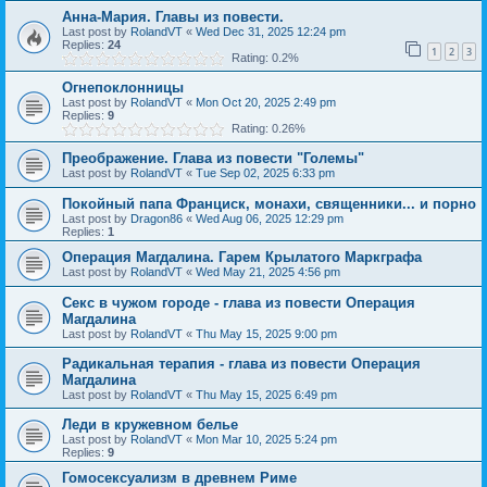
Анна-Мария. Главы из повести.
Last post by
RolandVT
«
Wed Dec 31, 2025 12:24 pm
Replies:
24
1
2
3
Rating: 0.2%
Огнепоклонницы
Last post by
RolandVT
«
Mon Oct 20, 2025 2:49 pm
Replies:
9
Rating: 0.26%
Преображение. Глава из повести "Големы"
Last post by
RolandVT
«
Tue Sep 02, 2025 6:33 pm
Покойный папа Франциск, монахи, священники... и порно
Last post by
Dragon86
«
Wed Aug 06, 2025 12:29 pm
Replies:
1
Операция Магдалина. Гарем Крылатого Маркграфа
Last post by
RolandVT
«
Wed May 21, 2025 4:56 pm
Секс в чужом городе - глава из повести Операция
Магдалина
Last post by
RolandVT
«
Thu May 15, 2025 9:00 pm
Радикальная терапия - глава из повести Операция
Магдалина
Last post by
RolandVT
«
Thu May 15, 2025 6:49 pm
Леди в кружевном белье
Last post by
RolandVT
«
Mon Mar 10, 2025 5:24 pm
Replies:
9
Гомосексуализм в древнем Риме