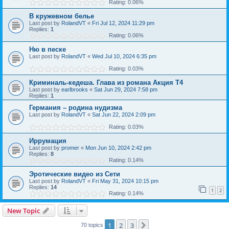
Rating: 0.06%
В кружевном белье
Last post by
RolandVT
«
Fri Jul 12, 2024 11:29 pm
Replies:
1
Rating: 0.06%
Ню в песке
Last post by
RolandVT
«
Wed Jul 10, 2024 6:35 pm
Rating: 0.03%
Криминаль-кедеша. Глава из романа Акция Т4
Last post by
earlbrooks
«
Sat Jun 29, 2024 7:58 pm
Replies:
1
Германия – родина нудизма
Last post by
RolandVT
«
Sat Jun 22, 2024 2:09 pm
Rating: 0.03%
Иррумация
Last post by
promer
«
Mon Jun 10, 2024 2:42 pm
Replies:
8
Rating: 0.14%
Эротические видео из Сети
Last post by
RolandVT
«
Fri May 31, 2024 10:15 pm
Replies:
14
1
2
Rating: 0.14%
New Topic
1
2
3
Next
70 topics