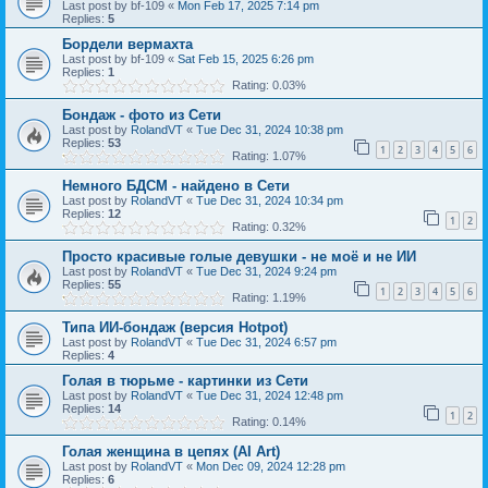
Last post by
bf-109
«
Mon Feb 17, 2025 7:14 pm
Replies:
5
Бордели вермахта
Last post by
bf-109
«
Sat Feb 15, 2025 6:26 pm
Replies:
1
Rating: 0.03%
Бондаж - фото из Сети
Last post by
RolandVT
«
Tue Dec 31, 2024 10:38 pm
Replies:
53
1
2
3
4
5
6
Rating: 1.07%
Немного БДСМ - найдено в Сети
Last post by
RolandVT
«
Tue Dec 31, 2024 10:34 pm
Replies:
12
1
2
Rating: 0.32%
Просто красивые голые девушки - не моё и не ИИ
Last post by
RolandVT
«
Tue Dec 31, 2024 9:24 pm
Replies:
55
1
2
3
4
5
6
Rating: 1.19%
Типа ИИ-бондаж (версия Hotpot)
Last post by
RolandVT
«
Tue Dec 31, 2024 6:57 pm
Replies:
4
Голая в тюрьме - картинки из Сети
Last post by
RolandVT
«
Tue Dec 31, 2024 12:48 pm
Replies:
14
1
2
Rating: 0.14%
Голая женщина в цепях (AI Art)
Last post by
RolandVT
«
Mon Dec 09, 2024 12:28 pm
Replies:
6