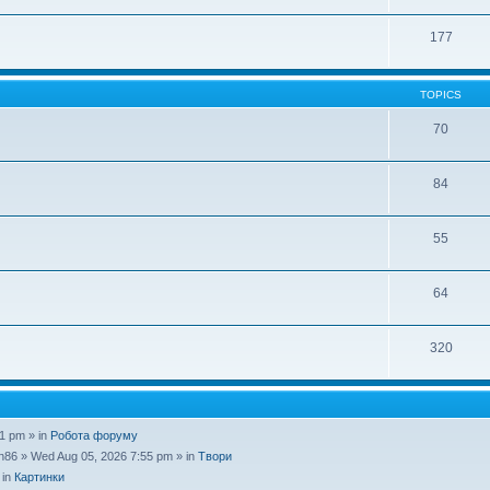
177
TOPICS
70
84
55
64
320
1 pm » in
Робота форуму
n86
» Wed Aug 05, 2026 7:55 pm » in
Твори
 in
Картинки