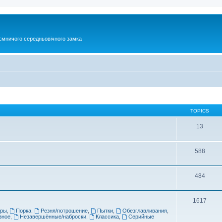
ємничого середньовічного замка
TOPICS
13
588
484
1617
еры
,
Порка
,
Резня/потрошение
,
Пытки
,
Обезглавливания
,
зное
,
Незавершённые/наброски
,
Классика
,
Серийные