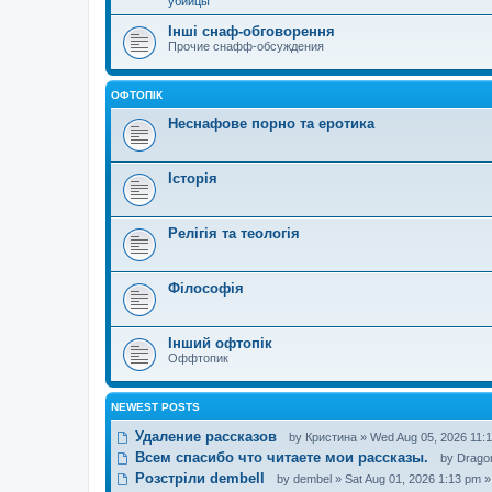
убийцы
Інші снаф-обговорення
Прочие снафф-обсуждения
ОФТОПІК
Неснафове порно та еротика
Історія
Релігія та теологія
Філософія
Інший офтопік
Оффтопик
NEWEST POSTS
Удаление рассказов
by
Кристина
» Wed Aug 05, 2026 11:1
Всем спасибо что читаете мои рассказы.
by
Drago
Розстріли dembell
by
dembel
» Sat Aug 01, 2026 1:13 pm »