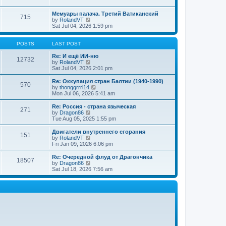
t
t
a
w
p
t
t
Мемуары палача. Третий Ватиканский
o
e
715
h
V
by
RolandVT
s
s
e
i
Sat Jul 04, 2026 1:59 pm
t
t
l
e
p
a
w
o
t
t
POSTS
LAST POST
s
e
h
t
s
e
Re: И ещё ИИ-ню
12732
t
l
V
by
RolandVT
p
a
i
Sat Jul 04, 2026 2:01 pm
o
t
e
s
e
w
Re: Оккупация стран Балтии (1940-1990)
t
570
s
t
V
by
thonggrrrl14
t
h
i
Mon Jul 06, 2026 5:41 am
p
e
e
o
l
w
Re: Россия - страна языческая
271
s
a
t
V
by
Dragon86
t
t
h
i
Tue Aug 05, 2025 1:55 pm
e
e
e
s
l
w
Двигатели внутреннего сгорания
t
151
a
t
V
by
RolandVT
p
t
h
i
Fri Jan 09, 2026 6:06 pm
o
e
e
e
s
s
l
w
Re: Очередной флуд от Драгончика
t
t
18507
a
t
V
by
Dragon86
p
t
h
i
Sat Jul 18, 2026 7:56 am
o
e
e
e
s
s
l
w
t
t
a
t
p
t
h
o
e
e
s
s
l
t
t
a
p
t
o
e