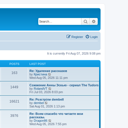
Search
Advanced search
Register
Login
It is currently Fri Aug 07, 2026 9:08 pm
POSTS
LAST POST
Re: Удаление рассказов
163
V
by
Кристина
i
Wed Aug 05, 2026 11:11 pm
e
w
Сожжение Анны Эскью - сериал The Tudors
1449
t
V
by
RolandVT
h
i
Fri Jul 03, 2026 8:03 pm
e
e
l
w
Re: Розстріли dembell
16621
a
t
V
by
dembel
t
h
i
Sat Aug 01, 2026 1:13 pm
e
e
e
s
l
w
Re: Всем спасибо что читаете мои
t
3976
a
t
рассказы.
p
t
h
V
by
Dragon86
o
e
e
i
Wed Aug 05, 2026 7:55 pm
s
s
l
e