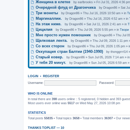
Женщина в клетке
by
earlbrooks
» Fri Jul 31, 2026 4:36 pm
Очередной флуд от Драгончика
by
Dragon86
» Sat Ju
Три монеты
by
Dragon86
» Thu Jul 16, 2026 10:50 am » in
Т
Маргиналлии.
by
Dragon86
» Thu Jul 16, 2026 4:52 am » in
На этаж ниже.
by
Dragon86
» Sat Jul 11, 2026 2:41 am » in
Т
Цицилия
by
Dragon86
» Thu Jul 09, 2026 5:55 pm » in
Твори
Мне просто нужен помошник
by
Dragon86
» Thu Jul 0
Щелковая лента.
by
Dragon86
» Thu Jul 09, 2026 1:11 pm 
Со всех сторон
by
Dragon86
» Thu Jul 09, 2026 1:05 pm » 
Оккупация стран Балтии (1940-1990)
by
thonggrrrl14
»
Старый ковер.
by
Dragon86
» Sun Jul 05, 2026 7:14 am » i
У тебя 20 минут.
by
Dragon86
» Sun Jul 05, 2026 6:59 am »
LOGIN
•
REGISTER
Username:
Password:
WHO IS ONLINE
In total there are
398
users online :: 5 registered, 0 hidden and 393 gues
Most users ever online was
5517
on Wed May 27, 2026 10:08 pm
STATISTICS
Total posts
55835
• Total topics
3658
• Total members
36307
• Our new
THANKS TOPLIST — 10