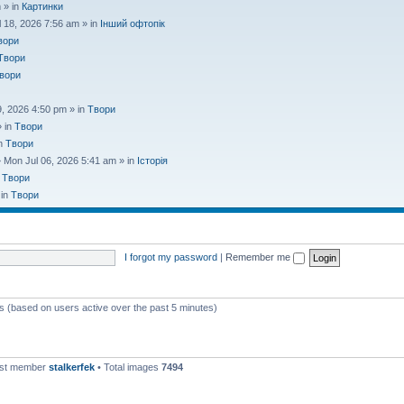
 » in
Картинки
l 18, 2026 7:56 am » in
Інший офтопік
вори
Твори
вори
9, 2026 4:50 pm » in
Твори
» in
Твори
in
Твори
 Mon Jul 06, 2026 5:41 am » in
Історія
n
Твори
 in
Твори
I forgot my password
|
Remember me
ts (based on users active over the past 5 minutes)
est member
stalkerfek
• Total images
7494