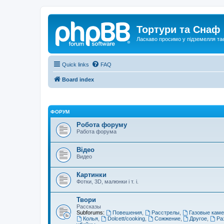
Тортури та Снаф
Ласкаво просимо у підземелля та
Quick links
FAQ
Board index
ФОРУМ
Робота форуму
Работа форума
Відео
Видео
Картинки
Фотки, 3D, малюнки і т. і.
Твори
Рассказы
Subforums:
Повешения
,
Расстрелы
,
Газовые кам
Колья
,
Dolcett/cooking
,
Сожжение
,
Другое
,
Ра