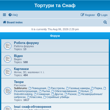
Тортури та Снаф
FAQ
Register
Login
S
Board index
e
It is currently Thu Aug 06, 2026 2:29 pm
a
Форум
r
Робота форуму
c
Работа форума
Topics:
13
h
Відео
Видео
Topics:
588
Картинки
Фотки, 3D, малюнки і т. і.
Topics:
484
Твори
Рассказы
Subforums:
Повешения
,
Расстрелы
,
Газовые камеры
,
Порка
,
Резня/потрошение
,
Пытки
,
Обезглавливания
,
Колья
,
Dolcett/cooking
,
Сожжение
,
Другое
,
Разное
,
Незавершённые/
наброски
,
Классика
,
Серийные убийцы
Topics:
1617
Інші снаф-обговорення