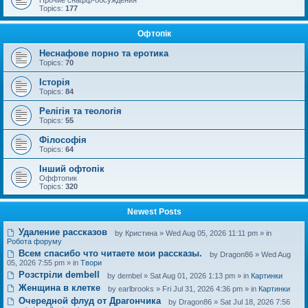
Прочие снафф-обсуждения
Topics:
177
Офтопік
Неснафове порно та еротика
Topics:
70
Історія
Topics:
84
Релігія та теологія
Topics:
55
Філософія
Topics:
64
Інший офтопік
Оффтопик
Topics:
320
Newest Posts
Удаление рассказов
by
Кристина
» Wed Aug 05, 2026 11:11 pm » in
Робота форуму
Всем спасибо что читаете мои рассказы.
by
Dragon86
» Wed Aug
05, 2026 7:55 pm » in
Твори
Розстріли dembell
by
dembel
» Sat Aug 01, 2026 1:13 pm » in
Картинки
Женщина в клетке
by
earlbrooks
» Fri Jul 31, 2026 4:36 pm » in
Картинки
Очередной флуд от Драгончика
by
Dragon86
» Sat Jul 18, 2026 7:56