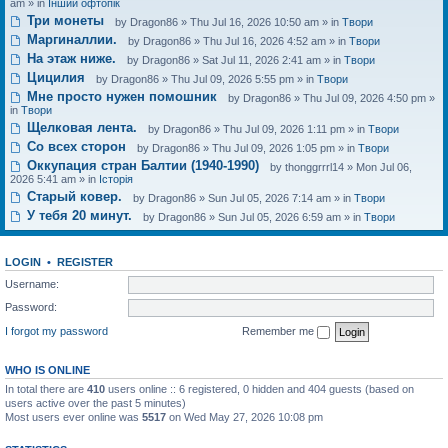
am » in
Інший офтопік
Три монеты
by
Dragon86
» Thu Jul 16, 2026 10:50 am » in
Твори
Маргиналлии.
by
Dragon86
» Thu Jul 16, 2026 4:52 am » in
Твори
На этаж ниже.
by
Dragon86
» Sat Jul 11, 2026 2:41 am » in
Твори
Цицилия
by
Dragon86
» Thu Jul 09, 2026 5:55 pm » in
Твори
Мне просто нужен помошник
by
Dragon86
» Thu Jul 09, 2026 4:50 pm »
in
Твори
Щелковая лента.
by
Dragon86
» Thu Jul 09, 2026 1:11 pm » in
Твори
Со всех сторон
by
Dragon86
» Thu Jul 09, 2026 1:05 pm » in
Твори
Оккупация стран Балтии (1940-1990)
by
thonggrrrl14
» Mon Jul 06,
2026 5:41 am » in
Історія
Старый ковер.
by
Dragon86
» Sun Jul 05, 2026 7:14 am » in
Твори
У тебя 20 минут.
by
Dragon86
» Sun Jul 05, 2026 6:59 am » in
Твори
LOGIN
•
REGISTER
Username:
Password:
I forgot my password
Remember me
WHO IS ONLINE
In total there are
410
users online :: 6 registered, 0 hidden and 404 guests (based on
users active over the past 5 minutes)
Most users ever online was
5517
on Wed May 27, 2026 10:08 pm